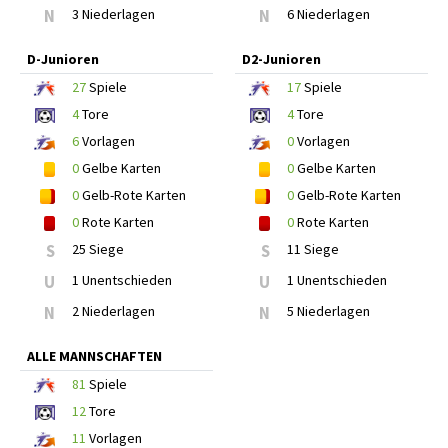
N
3 Niederlagen
N
6 Niederlagen
D-Junioren
D2-Junioren
27
Spiele
17
Spiele
4
Tore
4
Tore
6
Vorlagen
0
Vorlagen
0
Gelbe Karten
0
Gelbe Karten
0
Gelb-Rote Karten
0
Gelb-Rote Karten
0
Rote Karten
0
Rote Karten
S
25 Siege
S
11 Siege
U
1 Unentschieden
U
1 Unentschieden
N
2 Niederlagen
N
5 Niederlagen
ALLE MANNSCHAFTEN
81
Spiele
12
Tore
11
Vorlagen