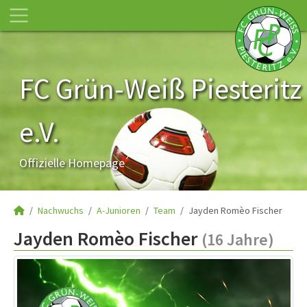
FC Grün-Weiß Piesteritz
e.V.
Offizielle Homepage
Nachwuchs
A-Junioren
Team
Jayden Romèo Fischer
Jayden Romèo Fischer
(16 Jahre)