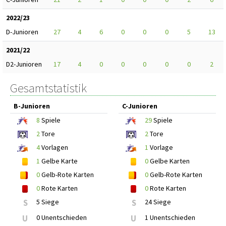
2022/23
D-Junioren
27
4
6
0
0
0
5
13
2021/22
D2-Junioren
17
4
0
0
0
0
0
2
Gesamtstatistik
B-Junioren
C-Junioren
8
Spiele
29
Spiele
2
Tore
2
Tore
4
Vorlagen
1
Vorlage
1
Gelbe Karte
0
Gelbe Karten
0
Gelb-Rote Karten
0
Gelb-Rote Karten
0
Rote Karten
0
Rote Karten
S
5 Siege
S
24 Siege
U
0 Unentschieden
U
1 Unentschieden