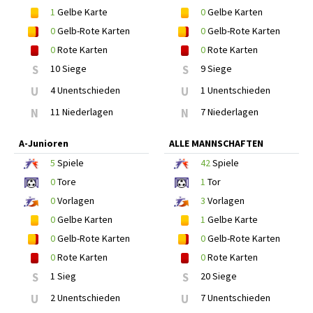
1
Gelbe Karte
0
Gelbe Karten
0
Gelb-Rote Karten
0
Gelb-Rote Karten
0
Rote Karten
0
Rote Karten
S
10 Siege
S
9 Siege
U
4 Unentschieden
U
1 Unentschieden
N
11 Niederlagen
N
7 Niederlagen
A-Junioren
ALLE MANNSCHAFTEN
5
Spiele
42
Spiele
0
Tore
1
Tor
0
Vorlagen
3
Vorlagen
0
Gelbe Karten
1
Gelbe Karte
0
Gelb-Rote Karten
0
Gelb-Rote Karten
0
Rote Karten
0
Rote Karten
S
1 Sieg
S
20 Siege
U
2 Unentschieden
U
7 Unentschieden