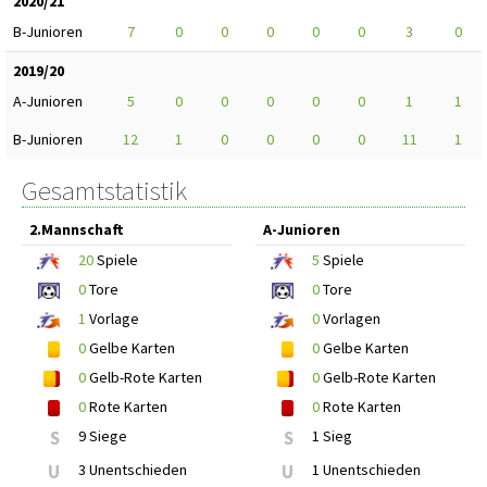
2020/21
B-Junioren
7
0
0
0
0
0
3
0
2019/20
A-Junioren
5
0
0
0
0
0
1
1
B-Junioren
12
1
0
0
0
0
11
1
Gesamtstatistik
2.Mannschaft
A-Junioren
20
Spiele
5
Spiele
0
Tore
0
Tore
1
Vorlage
0
Vorlagen
0
Gelbe Karten
0
Gelbe Karten
0
Gelb-Rote Karten
0
Gelb-Rote Karten
0
Rote Karten
0
Rote Karten
S
9 Siege
S
1 Sieg
U
3 Unentschieden
U
1 Unentschieden