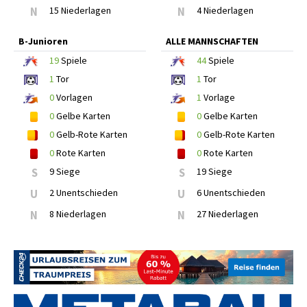
N
15 Niederlagen
N
4 Niederlagen
B-Junioren
ALLE MANNSCHAFTEN
19
Spiele
44
Spiele
1
Tor
1
Tor
0
Vorlagen
1
Vorlage
0
Gelbe Karten
0
Gelbe Karten
0
Gelb-Rote Karten
0
Gelb-Rote Karten
0
Rote Karten
0
Rote Karten
S
9 Siege
S
19 Siege
U
2 Unentschieden
U
6 Unentschieden
N
8 Niederlagen
N
27 Niederlagen