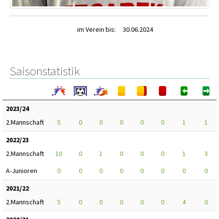
im Verein bis:
30.06.2024
Saisonstatistik
2023/24
2.Mannschaft
5
0
0
0
0
0
1
1
2022/23
2.Mannschaft
10
0
1
0
0
0
1
3
A-Junioren
0
0
0
0
0
0
0
0
2021/22
2.Mannschaft
5
0
0
0
0
0
4
0