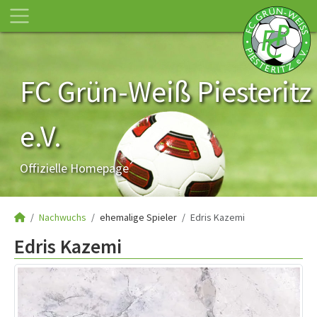
FC Grün-Weiß Piesteritz
e.V.
Offizielle Homepage
Nachwuchs
ehemalige Spieler
Edris Kazemi
Edris Kazemi