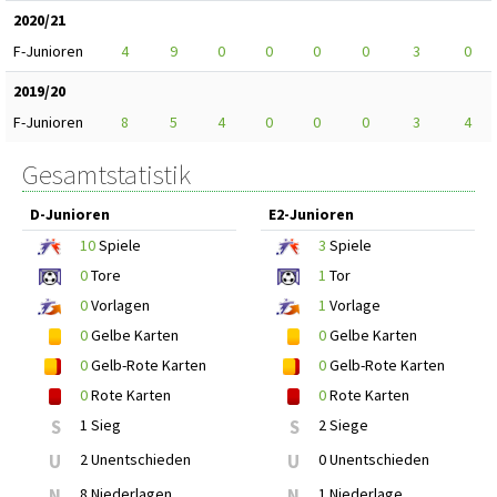
2020/21
F-Junioren
4
9
0
0
0
0
3
0
2019/20
F-Junioren
8
5
4
0
0
0
3
4
Gesamtstatistik
D-Junioren
E2-Junioren
10
Spiele
3
Spiele
0
Tore
1
Tor
0
Vorlagen
1
Vorlage
0
Gelbe Karten
0
Gelbe Karten
0
Gelb-Rote Karten
0
Gelb-Rote Karten
0
Rote Karten
0
Rote Karten
S
1 Sieg
S
2 Siege
U
2 Unentschieden
U
0 Unentschieden
N
8 Niederlagen
N
1 Niederlage