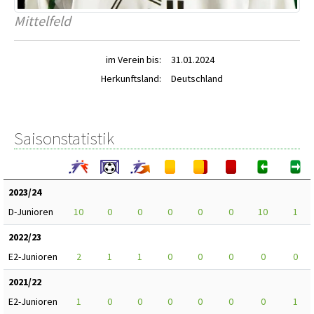
Mittelfeld
im Verein bis:
31.01.2024
Herkunftsland:
Deutschland
Saisonstatistik
2023/24
D-Junioren
10
0
0
0
0
0
10
1
2022/23
E2-Junioren
2
1
1
0
0
0
0
0
2021/22
E2-Junioren
1
0
0
0
0
0
0
1