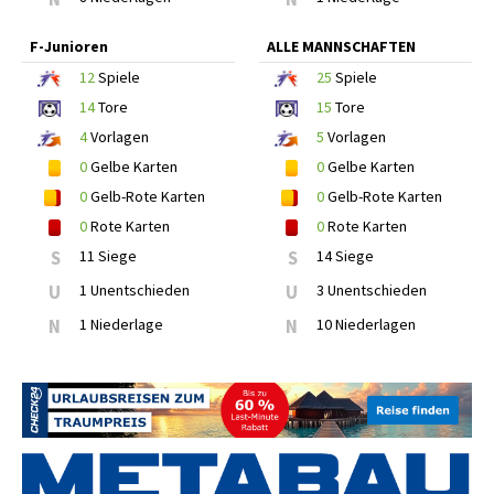
F-Junioren
ALLE MANNSCHAFTEN
12
Spiele
25
Spiele
14
Tore
15
Tore
4
Vorlagen
5
Vorlagen
0
Gelbe Karten
0
Gelbe Karten
0
Gelb-Rote Karten
0
Gelb-Rote Karten
0
Rote Karten
0
Rote Karten
S
11 Siege
S
14 Siege
U
1 Unentschieden
U
3 Unentschieden
N
1 Niederlage
N
10 Niederlagen