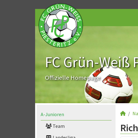
FC Grün-Weiß Pi
Offizielle Homepage
Na
A-Junioren
Rich
Team
Landesliga