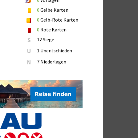
0
Vorlagen
0
Gelbe Karten
0
Gelb-Rote Karten
0
Rote Karten
S
12 Siege
U
1 Unentschieden
N
7 Niederlagen