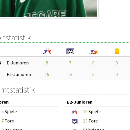
nstatistik
6
E-Junioren
5
7
0
0
E2-Junioren
15
13
0
0
mtstatistik
oren
E2-Junioren
5
Spiele
15
Spiele
7
Tore
13
Tore