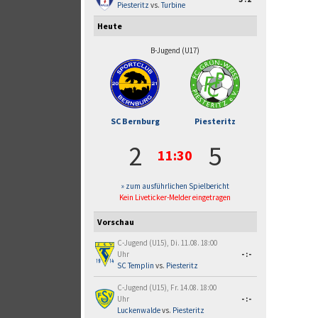
Piesteritz
vs.
Turbine
Heute
B-Jugend (U17)
SC Bernburg
Piesteritz
2
5
11:30
» zum ausführlichen Spielbericht
Kein Liveticker-Melder eingetragen
Vorschau
C-Jugend (U15), Di. 11.08. 18:00
Uhr
-:-
SC Templin
vs.
Piesteritz
C-Jugend (U15), Fr. 14.08. 18:00
Uhr
-:-
Luckenwalde
vs.
Piesteritz