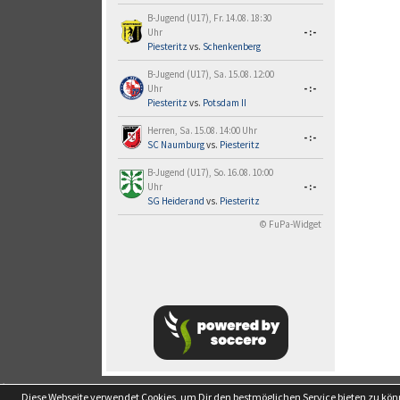
B-Jugend (U17), Fr. 14.08. 18:30
Uhr
-:-
Piesteritz
vs.
Schenkenberg
B-Jugend (U17), Sa. 15.08. 12:00
Uhr
-:-
Piesteritz
vs.
Potsdam II
Herren, Sa. 15.08. 14:00 Uhr
-:-
SC Naumburg
vs.
Piesteritz
B-Jugend (U17), So. 16.08. 10:00
Uhr
-:-
SG Heiderand
vs.
Piesteritz
© FuPa-Widget
soccero.de
Diese Webseite verwendet Cookies, um Dir den bestmöglichen Service bieten zu kö