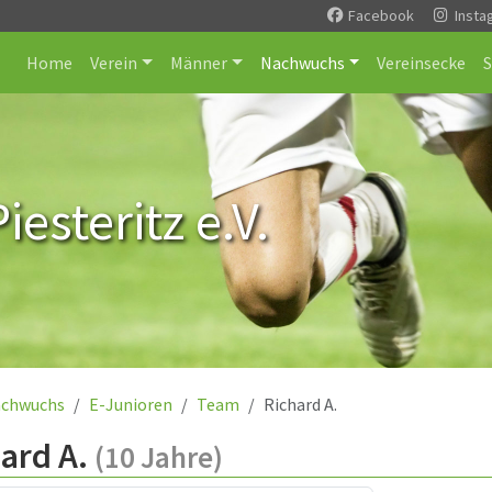
Facebook
Insta
Home
Verein
Männer
Nachwuchs
Vereinsecke
esteritz e.V.
chwuchs
E-Junioren
Team
Richard A.
ard A.
(10 Jahre)