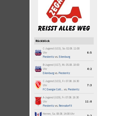
Rückblick
C-Jugend (U15), So. 02.08. 11:00
Uhr
6:5
Piesteritz
vs.
Eilenburg
B-Jugend (U17), Mi. 05.08. 18:00
Uhr
4:2
Eilenburg
vs.
Piesteritz
C-Jugend (U15), Fr. 07.08. 16:30
Uhr
7:3
FC Energie Cott...
vs.
Piesteritz
A-Jugend (U19), Fr. 07.08. 18:30
Uhr
11:0
Piesteritz
vs.
Reinsdorf II
Herren, Sa. 08.08. 14:00 Uhr
3:2