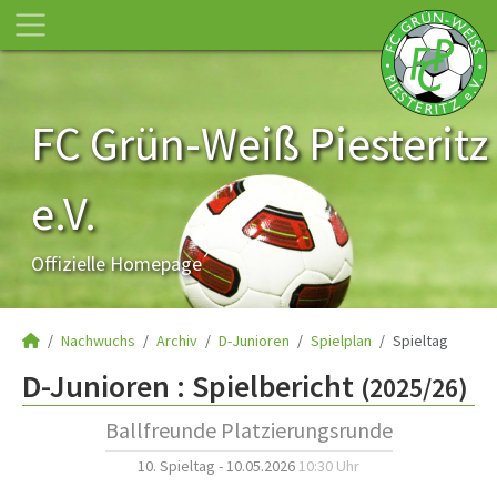
FC Grün-Weiß Piesteritz
e.V.
Offizielle Homepage
Nachwuchs
Archiv
D-Junioren
Spielplan
Spieltag
D-Junioren :
Spielbericht
(2025/26)
Ballfreunde Platzierungsrunde
10. Spieltag - 10.05.2026
10:30 Uhr