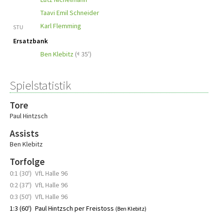
Taavi Emil Schneider
Karl Flemming
STU
Ersatzbank
Ben Klebitz
(
35')
Spielstatistik
Tore
Paul Hintzsch
Assists
Ben Klebitz
Torfolge
0:1 (30')
VfL Halle 96
0:2 (37')
VfL Halle 96
0:3 (50')
VfL Halle 96
1:3 (60')
Paul Hintzsch per Freistoss
(Ben Klebitz)