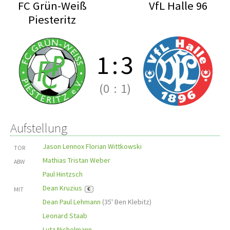
FC Grün-Weiß
VfL Halle 96
Piesteritz
1
:
3
(0
:
1)
Aufstellung
Jason Lennox Florian Wittkowski
TOR
Mathias Tristan Weber
ABW
Paul Hintzsch
Dean Kruzius
MIT
C
Dean Paul Lehmann
(
35' Ben Klebitz
)
Leonard Staab
Lutz Nichelmann