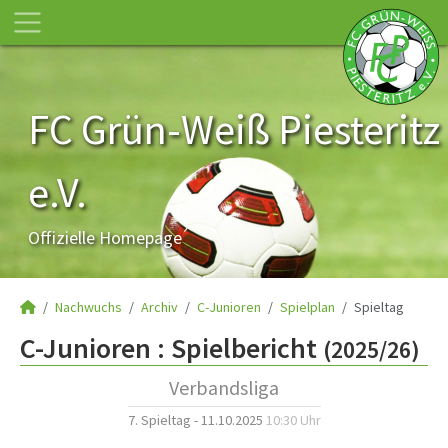
FC Grün-Weiß Piesteritz
e.V.
Offizielle Homepage
Nachwuchs
Archiv
C-Junioren
Spielplan
Spieltag
C-Junioren :
Spielbericht
(2025/26)
Verbandsliga
7. Spieltag - 11.10.2025
10:30 Uhr