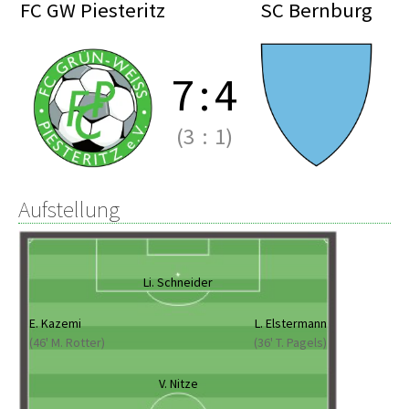
FC GW Piesteritz
SC Bernburg
7
:
4
(3
:
1)
Aufstellung
Li. Schneider
E. Kazemi
L. Elstermann
(46' M. Rotter)
(36' T. Pagels)
V. Nitze