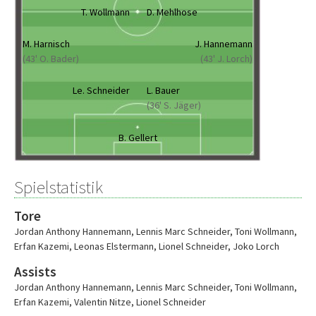
T. Wollmann
D. Mehlhose
M. Harnisch
J. Hannemann
(43' O. Bader)
(43' J. Lorch)
Le. Schneider
L. Bauer
(36' S. Jäger)
B. Gellert
Spielstatistik
Tore
Jordan Anthony Hannemann
,
Lennis Marc Schneider
,
Toni Wollmann
,
Erfan Kazemi
,
Leonas Elstermann
,
Lionel Schneider
,
Joko Lorch
Assists
Jordan Anthony Hannemann
,
Lennis Marc Schneider
,
Toni Wollmann
,
Erfan Kazemi
,
Valentin Nitze
,
Lionel Schneider