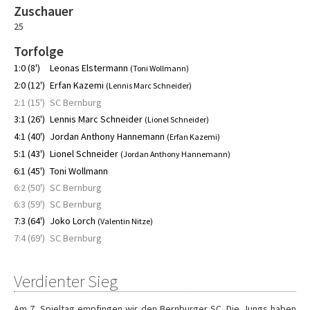
Zuschauer
25
Torfolge
1:0 (8')
Leonas Elstermann
(Toni Wollmann)
2:0 (12')
Erfan Kazemi
(Lennis Marc Schneider)
2:1 (15')
SC Bernburg
3:1 (26')
Lennis Marc Schneider
(Lionel Schneider)
4:1 (40')
Jordan Anthony Hannemann
(Erfan Kazemi)
5:1 (43')
Lionel Schneider
(Jordan Anthony Hannemann)
6:1 (45')
Toni Wollmann
6:2 (50')
SC Bernburg
6:3 (59')
SC Bernburg
7:3 (64')
Joko Lorch
(Valentin Nitze)
7:4 (69')
SC Bernburg
Verdienter Sieg
Am 7. Spieltag empfingen wir den Bernburger SC. Die Jungs haben