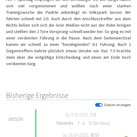
sich viel vorgenommen und wollten nach einer starken
Trainingswoche die Punkte unbedingt im Volkspark lassen. Wir
führten schnell mit 2:0. Auch durch den Anschlusstreffer aus dem
Nichts ließen sich sich die Grün Weißen nicht aus der Ruhe bringen
und stellten den 2 Tore Vorsprung schnell wieder her. So ging es mit
einer verdienten Führung in die Pause. Nach dem Seitenwechsel
kamen wir schnell zu einer "beruhigenden" 6:1 Führung. Nach 2
Gegentreffern kehrte plötzlich etwas Unruhe ein. Das 7:3 brachte
dann aber die entgültige Entscheidung und einen am Ende hoch
verdienten Sieg.
Bisherige Ergebnisse
Datum anzeigen
Sa, 11.10.2025
, 7.ST
2025/26
7 : 4
Piesteritz
SC Bernburg
So, 26.04.2026
, 18.ST