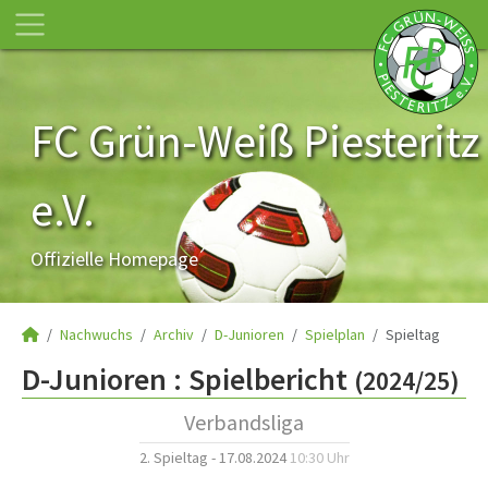
FC Grün-Weiß Piesteritz
e.V.
Offizielle Homepage
Nachwuchs
Archiv
D-Junioren
Spielplan
Spieltag
D-Junioren :
Spielbericht
(2024/25)
Verbandsliga
2. Spieltag - 17.08.2024
10:30 Uhr