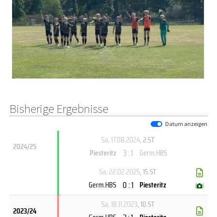
Bisherige Ergebnisse
Datum anzeigen
Sa, 17.08.2024
, 2.ST
2024/25
3 : 1
Piesteritz
Germ.HBS
Sa, 22.02.2025
, 15.ST
0 : 1
Germ.HBS
Piesteritz
(
)
Sa, 18.11.2023
, 10.ST
2023/24