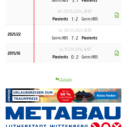
3 : 1
Germ.HBS
Piesteritz
Mi, 08.05.2024
, 21.ST
1 : 2
Piesteritz
Germ.HBS
So, 08.05.2022
, 8.ST
2021/22
7 : 2
Germ.HBS
Piesteritz
So, 03.04.2016
, 4.ST
2015/16
0 : 2
Piesteritz
Germ.HBS
Zurück