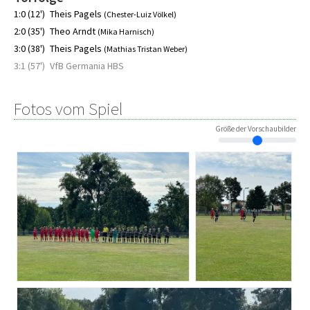
1:0 (12')
Theis Pagels
(Chester-Luiz Völkel)
2:0 (35')
Theo Arndt
(Mika Harnisch)
3:0 (38')
Theis Pagels
(Mathias Tristan Weber)
3:1 (57')
VfB Germania HBS
Fotos vom Spiel
Größe der Vorschaubilder