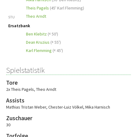
Theis Pagels
(
45' Karl Flemming
)
Theo Arndt
STU
Ersatzbank
Ben Klebitz
(
50')
Dean Kruzius
(
55')
Karl Flemming
(
45')
Spielstatistik
Tore
2x Theis Pagels
,
Theo Arndt
Assists
Mathias Tristan Weber
,
Chester-Luiz Völkel
,
Mika Harnisch
Zuschauer
30
Torfolge