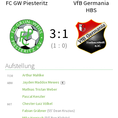
FC GW Piesteritz
VfB Germania
HBS
3
:
1
(1
:
0)
Aufstellung
Arthur Mahlke
TOR
Jayden Maddox Mewes
ABW
C
Mathias Tristan Weber
Pascal Kenzler
Chester-Luiz Völkel
MIT
Fabian Gräbner
(
55' Dean Kruzius
)
Mika Harnisch
(
50' Ben Klebitz
)