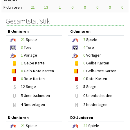
F-Junioren
21
13
2
0
0
0
0
0
Gesamtstatistik
B-Junioren
C-Junioren
21
Spiele
7
Spiele
3
Tore
4
Tore
1
Vorlage
0
Vorlagen
1
Gelbe Karte
0
Gelbe Karten
0
Gelb-Rote Karten
0
Gelb-Rote Karten
0
Rote Karten
0
Rote Karten
S
12 Siege
S
5 Siege
U
5 Unentschieden
U
0 Unentschieden
N
4 Niederlagen
N
2 Niederlagen
D-Junioren
D2-Junioren
21
Spiele
22
Spiele