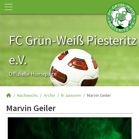
FC Grün-Weiß Piesteritz
e.V.
Offizielle Homepage
Nachwuchs
Archiv
B-Junioren
Marvin Geiler
Marvin Geiler