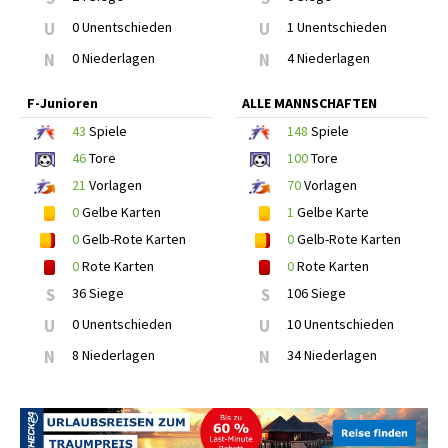
U
0 Unentschieden
U
1 Unentschieden
N
0 Niederlagen
N
4 Niederlagen
F-Junioren
ALLE MANNSCHAFTEN
43
Spiele
148
Spiele
46
Tore
100
Tore
21
Vorlagen
70
Vorlagen
0
Gelbe Karten
1
Gelbe Karte
0
Gelb-Rote Karten
0
Gelb-Rote Karten
0
Rote Karten
0
Rote Karten
S
36 Siege
S
106 Siege
U
0 Unentschieden
U
10 Unentschieden
N
8 Niederlagen
N
34 Niederlagen