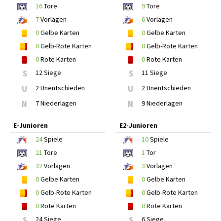
16
Tore
9
Tore
7
Vorlagen
6
Vorlagen
0
Gelbe Karten
0
Gelbe Karten
0
Gelb-Rote Karten
0
Gelb-Rote Karten
0
Rote Karten
0
Rote Karten
S
12 Siege
S
11 Siege
U
2 Unentschieden
U
2 Unentschieden
N
7 Niederlagen
N
9 Niederlagen
E-Junioren
E2-Junioren
24
Spiele
10
Spiele
21
Tore
1
Tor
32
Vorlagen
3
Vorlagen
0
Gelbe Karten
0
Gelbe Karten
0
Gelb-Rote Karten
0
Gelb-Rote Karten
0
Rote Karten
0
Rote Karten
S
24 Siege
S
6 Siege