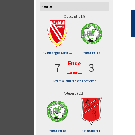
Heute
C-Jugend (U15)
FC Energie Cott...
Piesteritz
Ende
7
3
++LIVE++
» zum ausführlichen Liveticker
A-Jugend (U19)
Piesteritz
Reinsdorf II