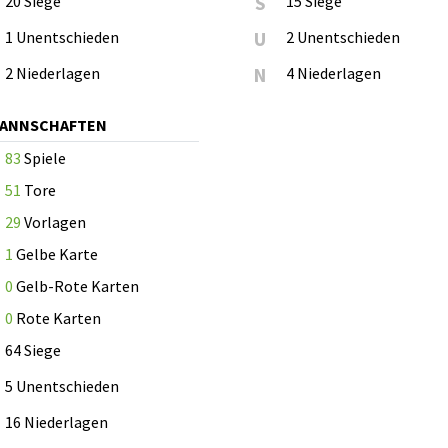
20 Siege
S
15 Siege
1 Unentschieden
U
2 Unentschieden
2 Niederlagen
N
4 Niederlagen
MANNSCHAFTEN
83
Spiele
51
Tore
29
Vorlagen
1
Gelbe Karte
0
Gelb-Rote Karten
0
Rote Karten
64 Siege
5 Unentschieden
16 Niederlagen