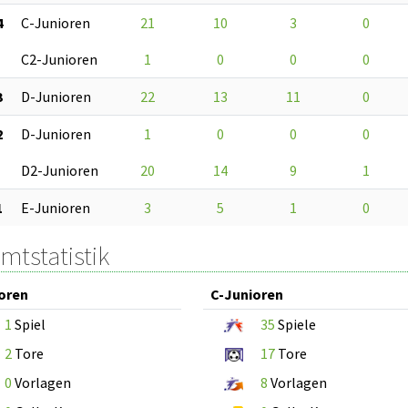
4
C-Junioren
21
10
3
0
C2-Junioren
1
0
0
0
3
D-Junioren
22
13
11
0
2
D-Junioren
1
0
0
0
D2-Junioren
20
14
9
1
1
E-Junioren
3
5
1
0
mtstatistik
oren
C-Junioren
1
Spiel
35
Spiele
2
Tore
17
Tore
0
Vorlagen
8
Vorlagen