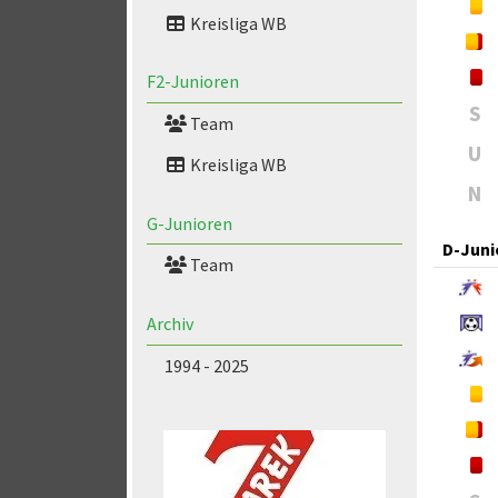
Kreisliga WB
F2-Junioren
S
Team
U
Kreisliga WB
N
G-Junioren
D-Juni
Team
Archiv
1994 - 2025