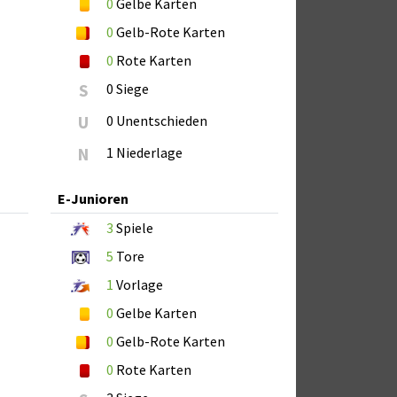
0
Gelbe Karten
0
Gelb-Rote Karten
0
Rote Karten
S
0 Siege
U
0 Unentschieden
N
1 Niederlage
E-Junioren
3
Spiele
5
Tore
1
Vorlage
0
Gelbe Karten
0
Gelb-Rote Karten
0
Rote Karten