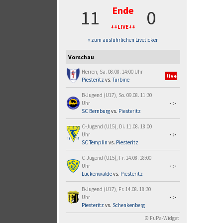
Ende
11
0
++LIVE++
» zum ausführlichen Liveticker
Vorschau
Herren, Sa. 08.08. 14:00 Uhr
live
Piesteritz
vs.
Turbine
B-Jugend (U17), So. 09.08. 11:30
Uhr
-:-
SC Bernburg
vs.
Piesteritz
C-Jugend (U15), Di. 11.08. 18:00
Uhr
-:-
SC Templin
vs.
Piesteritz
C-Jugend (U15), Fr. 14.08. 18:00
Uhr
-:-
Luckenwalde
vs.
Piesteritz
B-Jugend (U17), Fr. 14.08. 18:30
Uhr
-:-
Piesteritz
vs.
Schenkenberg
© FuPa-Widget