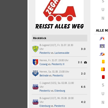
S
U
N
ALLE 
Rückblick
B-Jugend (U17), Fr. 31.07. 18:30
Uhr
3:3
Piesteritz
vs.
Luckenwalde
Herren, Fr. 31.07. 19:00 Uhr
2:1
Coswig
vs.
Piesteritz II
Herren, Sa. 01.08. 15:00 Uhr
2:2
Beilrode
vs.
Piesteritz
C-Jugend (U15), So. 02.08. 11:00
S
Uhr
6:5
Piesteritz
vs.
Eilenburg
U
B-Jugend (U17), Mi. 05.08. 18:00
N
Uhr
4:2
Eilenburg
vs.
Piesteritz