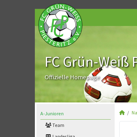
FC Grün-Weiß Pi
Offizielle Homepage
Na
A-Junioren
Team
Landesliga