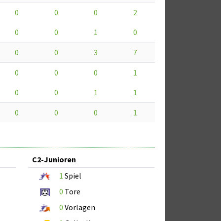
0
0
0
2
0
0
1
0
0
0
3
7
0
0
0
1
0
0
1
1
0
0
0
1
C2-Junioren
1
Spiel
0
Tore
0
Vorlagen