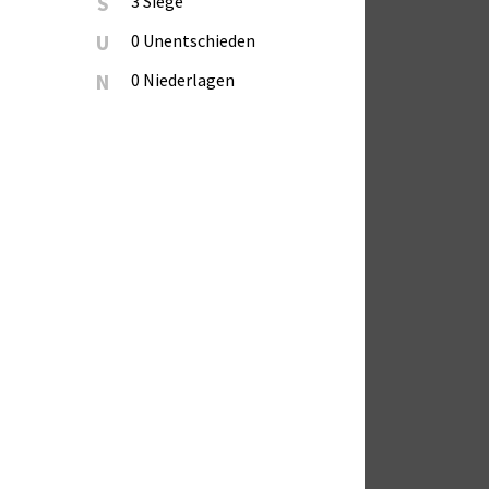
S
3 Siege
U
0 Unentschieden
N
0 Niederlagen