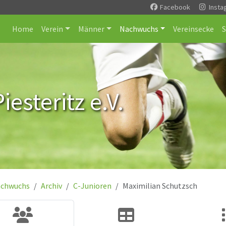
Facebook
Insta
Home
Verein
Männer
Nachwuchs
Vereinsecke
esteritz e.V.
chwuchs
Archiv
C-Junioren
Maximilian Schutzsch