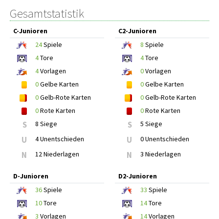
Gesamtstatistik
C-Junioren
C2-Junioren
24
Spiele
8
Spiele
4
Tore
4
Tore
4
Vorlagen
0
Vorlagen
0
Gelbe Karten
0
Gelbe Karten
0
Gelb-Rote Karten
0
Gelb-Rote Karten
0
Rote Karten
0
Rote Karten
S
8 Siege
S
5 Siege
U
4 Unentschieden
U
0 Unentschieden
N
12 Niederlagen
N
3 Niederlagen
D-Junioren
D2-Junioren
36
Spiele
33
Spiele
10
Tore
14
Tore
3
Vorlagen
14
Vorlagen