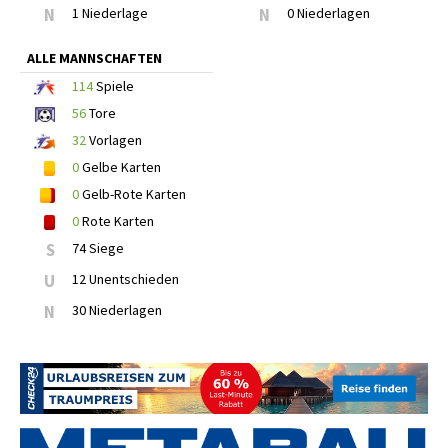
N
1 Niederlage
N
0 Niederlagen
ALLE MANNSCHAFTEN
114
Spiele
56
Tore
32
Vorlagen
0
Gelbe Karten
0
Gelb-Rote Karten
0
Rote Karten
S
74 Siege
U
12 Unentschieden
N
30 Niederlagen