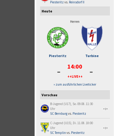
Piesteritz
vs.
Reinsdorf II
Heute
Herren
Piesteritz
Turbine
14:00
-
-
++LIVE++
» zum ausführlichen Liveticker
Vorschau
B-Jugend (U17), So. 09.08. 11:30
Uhr
-:-
SC Bernburg
vs.
Piesteritz
C-Jugend (U15), Di. 11.08. 18:00
Uhr
-:-
SC Templin
vs.
Piesteritz