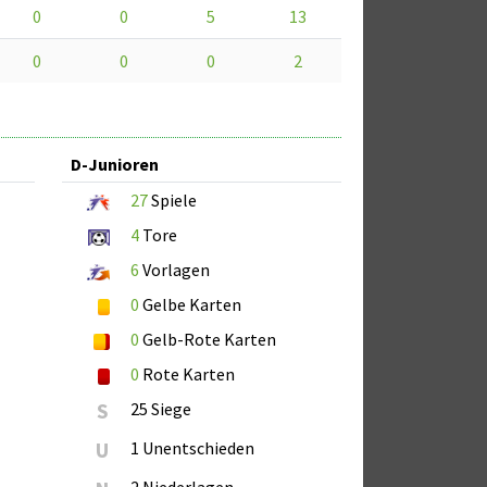
0
0
5
13
0
0
0
2
D-Junioren
27
Spiele
4
Tore
6
Vorlagen
0
Gelbe Karten
0
Gelb-Rote Karten
0
Rote Karten
S
25 Siege
U
1 Unentschieden