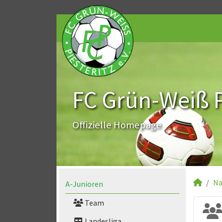
FC Grün-Weiß Pi
Offizielle Homepage
Na
A-Junioren
Team
Landesliga