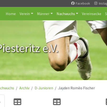
Facebook
Insta
Home
Verein
Männer
Nachwuchs
Vereinsecke
esteritz e.V.
chwuchs
Archiv
D-Junioren
Jayden Romèo Fischer