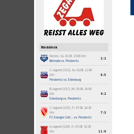
Rückblick
Herren, Sa. 01.08. 15:00 Uhr
2:2
Beilrode
vs.
Piesteritz
C-Jugend (U15), So. 02.08. 11:00
Uhr
6:5
Piesteritz
vs.
Eilenburg
B-Jugend (U17), Mi. 05.08. 18:00
Uhr
4:2
Eilenburg
vs.
Piesteritz
C-Jugend (U15), Fr. 07.08. 16:30
Uhr
7:3
FC Energie Cott...
vs.
Piesteritz
A-Jugend (U19), Fr. 07.08. 18:30
Uhr
11:0