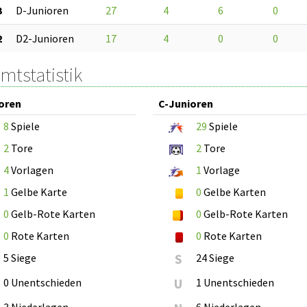
3
D-Junioren
27
4
6
0
2
D2-Junioren
17
4
0
0
mtstatistik
oren
C-Junioren
8
Spiele
29
Spiele
2
Tore
2
Tore
4
Vorlagen
1
Vorlage
1
Gelbe Karte
0
Gelbe Karten
0
Gelb-Rote Karten
0
Gelb-Rote Karten
0
Rote Karten
0
Rote Karten
5 Siege
S
24 Siege
0 Unentschieden
U
1 Unentschieden