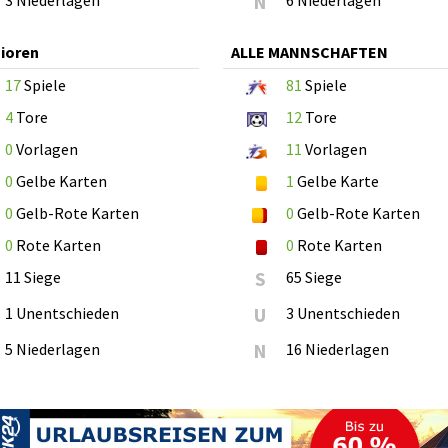
3 Niederlagen
N
6 Niederlagen
ioren
ALLE MANNSCHAFTEN
17
Spiele
81
Spiele
4
Tore
12
Tore
0
Vorlagen
11
Vorlagen
0
Gelbe Karten
1
Gelbe Karte
0
Gelb-Rote Karten
0
Gelb-Rote Karten
0
Rote Karten
0
Rote Karten
11 Siege
S
65 Siege
1 Unentschieden
U
3 Unentschieden
5 Niederlagen
N
16 Niederlagen