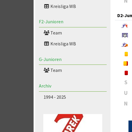
N
Kreisliga WB
D2-Jun
F2-Junioren
Team
Kreisliga WB
G-Junioren
Team
S
Archiv
U
1994 - 2025
N