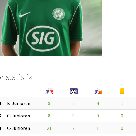
nstatistik
6
B-Junioren
8
2
4
1
5
C-Junioren
8
0
0
0
4
C-Junioren
21
2
1
0