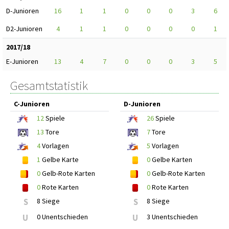
D-Junioren
16
1
1
0
0
0
3
6
D2-Junioren
4
1
1
0
0
0
0
1
2017/18
E-Junioren
13
4
7
0
0
0
3
5
Gesamtstatistik
C-Junioren
D-Junioren
12
Spiele
26
Spiele
13
Tore
7
Tore
4
Vorlagen
5
Vorlagen
1
Gelbe Karte
0
Gelbe Karten
0
Gelb-Rote Karten
0
Gelb-Rote Karten
0
Rote Karten
0
Rote Karten
S
8 Siege
S
8 Siege
U
0 Unentschieden
U
3 Unentschieden