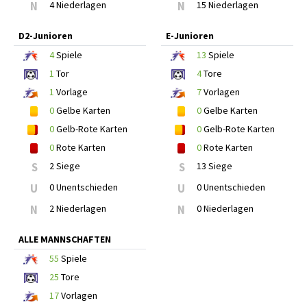
N
4 Niederlagen
N
15 Niederlagen
D2-Junioren
E-Junioren
4
Spiele
13
Spiele
1
Tor
4
Tore
1
Vorlage
7
Vorlagen
0
Gelbe Karten
0
Gelbe Karten
0
Gelb-Rote Karten
0
Gelb-Rote Karten
0
Rote Karten
0
Rote Karten
S
2 Siege
S
13 Siege
U
0 Unentschieden
U
0 Unentschieden
N
2 Niederlagen
N
0 Niederlagen
ALLE MANNSCHAFTEN
55
Spiele
25
Tore
17
Vorlagen