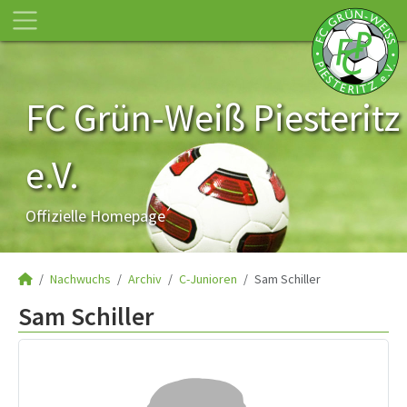
FC Grün-Weiß Piesteritz
e.V.
Offizielle Homepage
Nachwuchs
Archiv
C-Junioren
Sam Schiller
Sam Schiller