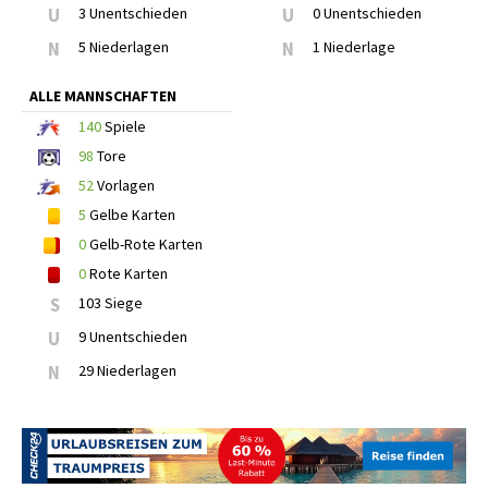
U
3 Unentschieden
U
0 Unentschieden
N
5 Niederlagen
N
1 Niederlage
ALLE MANNSCHAFTEN
140
Spiele
98
Tore
52
Vorlagen
5
Gelbe Karten
0
Gelb-Rote Karten
0
Rote Karten
S
103 Siege
U
9 Unentschieden
N
29 Niederlagen