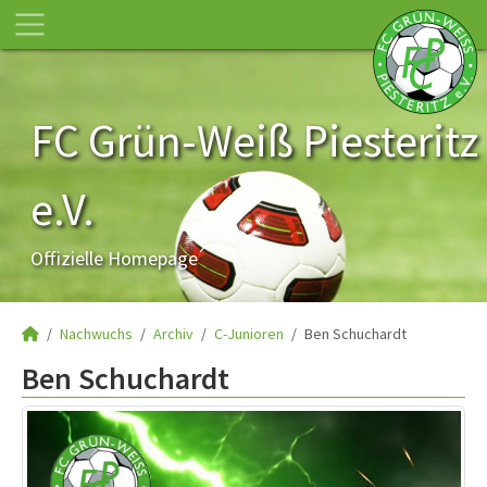
FC Grün-Weiß Piesteritz
e.V.
Offizielle Homepage
Nachwuchs
Archiv
C-Junioren
Ben Schuchardt
Ben Schuchardt