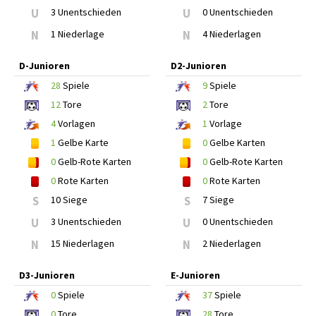
U
3 Unentschieden
U
0 Unentschieden
N
1 Niederlage
N
4 Niederlagen
D-Junioren
D2-Junioren
28
Spiele
9
Spiele
12
Tore
2
Tore
4
Vorlagen
1
Vorlage
1
Gelbe Karte
0
Gelbe Karten
0
Gelb-Rote Karten
0
Gelb-Rote Karten
0
Rote Karten
0
Rote Karten
S
10 Siege
S
7 Siege
U
3 Unentschieden
U
0 Unentschieden
N
15 Niederlagen
N
2 Niederlagen
D3-Junioren
E-Junioren
0
Spiele
37
Spiele
0
Tore
28
Tore