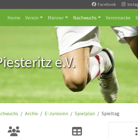
Facebook
Insta
Home
Verein
Männer
Nachwuchs
Vereinsecke
esteritz e.V.
chwuchs
Archiv
E-Junioren
Spielplan
Spieltag