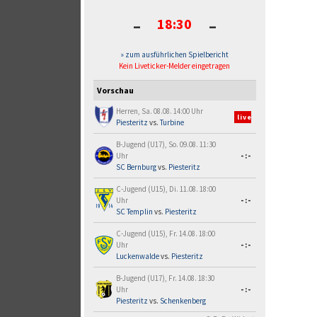
-
-
18:30
» zum ausführlichen Spielbericht
Kein Liveticker-Melder eingetragen
Vorschau
Herren, Sa. 08.08. 14:00 Uhr
live
Piesteritz
vs.
Turbine
B-Jugend (U17), So. 09.08. 11:30
Uhr
-:-
SC Bernburg
vs.
Piesteritz
C-Jugend (U15), Di. 11.08. 18:00
Uhr
-:-
SC Templin
vs.
Piesteritz
C-Jugend (U15), Fr. 14.08. 18:00
Uhr
-:-
Luckenwalde
vs.
Piesteritz
B-Jugend (U17), Fr. 14.08. 18:30
Uhr
-:-
Piesteritz
vs.
Schenkenberg