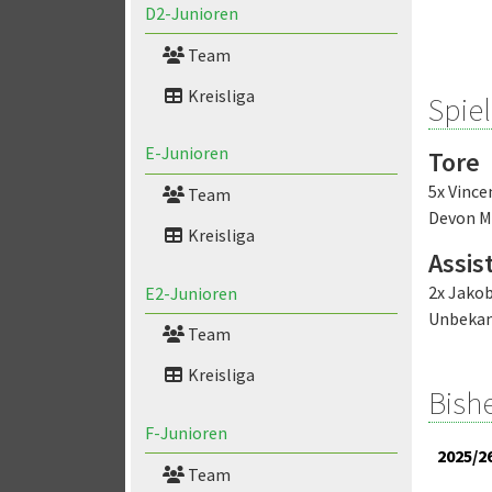
D2-Junioren
Team
Kreisliga
Spiel
E-Junioren
Tore
5x Vinc
Team
Devon M
Kreisliga
Assis
2x Jakob
E2-Junioren
Unbeka
Team
Kreisliga
Bish
F-Junioren
2025/2
Team