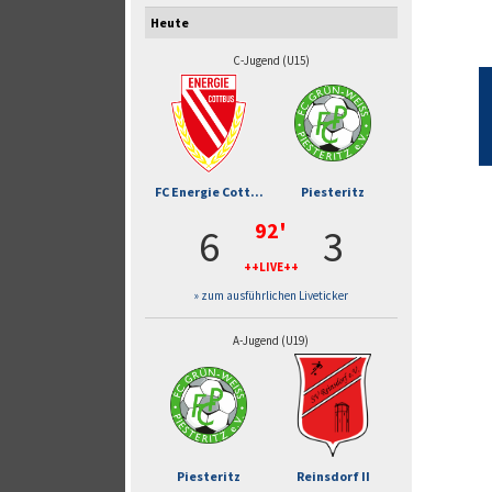
Heute
C-Jugend (U15)
FC Energie Cott...
Piesteritz
92'
6
3
++LIVE++
» zum ausführlichen Liveticker
A-Jugend (U19)
Piesteritz
Reinsdorf II