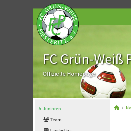
FC Grün-Weiß Pi
Offizielle Homepage
Na
A-Junioren
Team
Landesliga