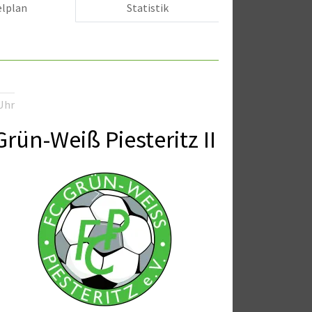
elplan
Statistik
Uhr
Grün-Weiß Piesteritz II