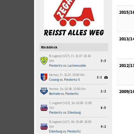
2015/1
2013/1
Rückblick
B-Jugend (U17), Fr. 31.07. 18:30
Uhr
3:3
2012/1
Piesteritz
vs.
Luckenwalde
Herren, Fr. 31.07. 19:00 Uhr
2:1
Coswig
vs.
Piesteritz II
Herren, Sa. 01.08. 15:00 Uhr
2009/1
2:2
Beilrode
vs.
Piesteritz
C-Jugend (U15), So. 02.08. 11:00
Uhr
6:5
Piesteritz
vs.
Eilenburg
B-Jugend (U17), Mi. 05.08. 18:00
Uhr
4:2
Eilenburg
vs.
Piesteritz