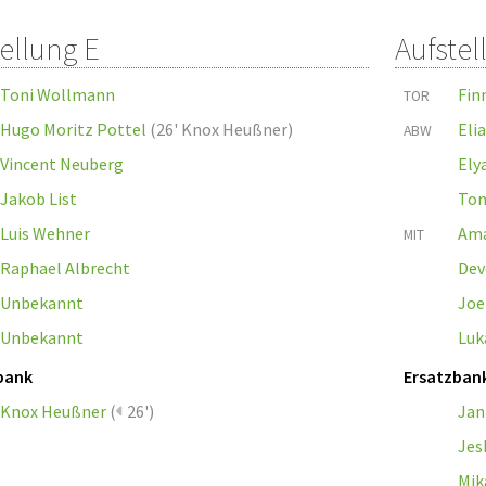
ellung E
Aufstel
Toni Wollmann
Fin
TOR
Hugo Moritz Pottel
(
26' Knox Heußner
)
Eli
ABW
Vincent Neuberg
Ely
Jakob List
Ton
Luis Wehner
Ama
MIT
Raphael Albrecht
Dev
Unbekannt
Joe
Unbekannt
Luk
bank
Ersatzban
Knox Heußner
(
26')
Jan
Jes
Mik