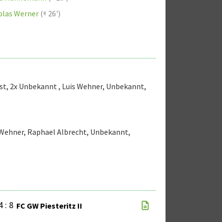
olas Werner
(
26')
st
,
2x Unbekannt
,
Luis Wehner
,
Unbekannt
,
 Wehner
,
Raphael Albrecht
,
Unbekannt
,
4 : 8
FC GW Piesteritz II