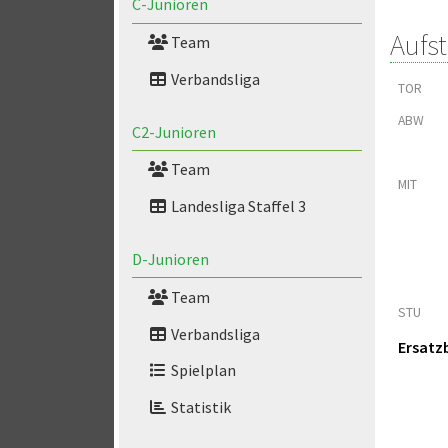
C-Junioren
Aufst
Team
Verbandsliga
TOR
ABW
C2-Junioren
Team
MIT
Landesliga Staffel 3
D-Junioren
Team
STU
Verbandsliga
Ersatz
Spielplan
Statistik