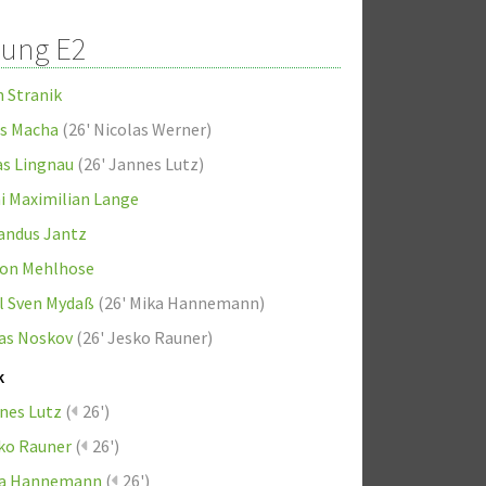
lung E2
n Stranik
as Macha
(
26' Nicolas Werner
)
as Lingnau
(
26' Jannes Lutz
)
i Maximilian Lange
ndus Jantz
on Mehlhose
l Sven Mydaß
(
26' Mika Hannemann
)
as Noskov
(
26' Jesko Rauner
)
k
nes Lutz
(
26')
ko Rauner
(
26')
a Hannemann
(
26')