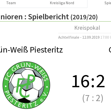
Team
Kreisliga Nord
Spi
nioren :
Spielbericht
(2019/20)
Kreispokal
Achtelfinale - 12.09.2019
17:00 
ün-Weiß Piesteritz
16
:
2
(7
:
2)