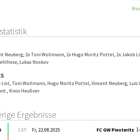
Nic
statistik
ent Neuberg
,
2x Toni Wollmann
,
2x Hugo Moritz Pottel
,
2x Jakob Li
ehlhose
,
Lukas Noskov
ts
 List
,
Toni Wollmann
,
Hugo Moritz Pottel
,
Vincent Neuberg
,
Luis
nnt
,
Knox Heußner
erige Ergebnisse
1
6
1.ST
Fr, 22.08.2025
FC GW Piesteritz