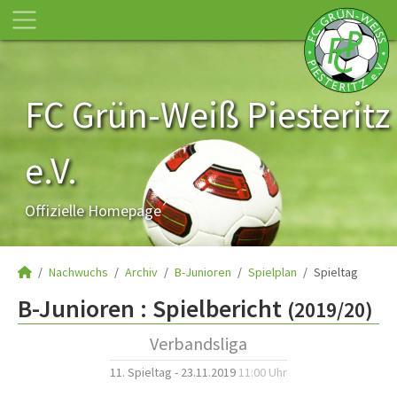
FC Grün-Weiß Piesteritz
e.V.
Offizielle Homepage
Nachwuchs
Archiv
B-Junioren
Spielplan
Spieltag
B-Junioren :
Spielbericht
(2019/20)
Verbandsliga
11. Spieltag - 23.11.2019
11:00 Uhr