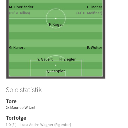
M. Oberländer
J. Lindner
(68' A. Kilian)
(41' D. Meißner)
F. Kögel
G. Kunert
E. Wolter
Y. Gauert
H. Ziegler
Q. Kappler
Spielstatistik
Tore
2x Maurice Witzel
Torfolge
1:0 (8')
Luca Andre Wagner (Eigentor)