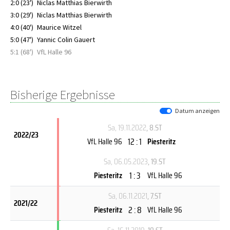
2:0 (23')
Niclas Matthias Bierwirth
3:0 (29')
Niclas Matthias Bierwirth
4:0 (40')
Maurice Witzel
5:0 (47')
Yannic Colin Gauert
5:1 (68')
VfL Halle 96
Bisherige Ergebnisse
Datum anzeigen
Sa, 19.11.2022
, 8.ST
2022/23
12 : 1
VfL Halle 96
Piesteritz
Sa, 06.05.2023
, 19.ST
1 : 3
Piesteritz
VfL Halle 96
Sa, 06.11.2021
, 7.ST
2021/22
2 : 8
Piesteritz
VfL Halle 96