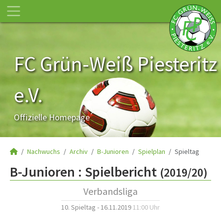
FC Grün-Weiß Piesteritz
e.V.
Offizielle Homepage
Nachwuchs
Archiv
B-Junioren
Spielplan
Spieltag
B-Junioren :
Spielbericht
(2019/20)
Verbandsliga
10. Spieltag - 16.11.2019
11:00 Uhr