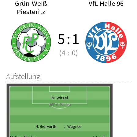
Grün-Weiß
VfL Halle 96
Piesteritz
5
:
1
(4
:
0)
Aufstellung
M. Witzel
(68' A. Kilian)
N. Bierwirth
L. Wagner