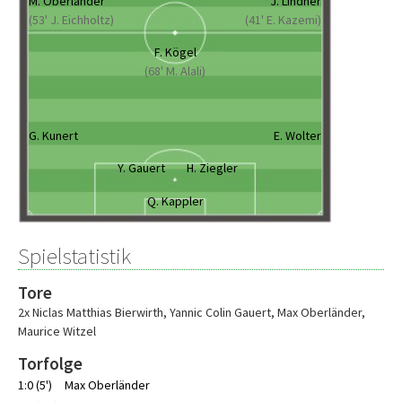
M. Oberländer
J. Lindner
(53' J. Eichholtz)
(41' E. Kazemi)
F. Kögel
(68' M. Alali)
G. Kunert
E. Wolter
Y. Gauert
H. Ziegler
Q. Kappler
Spielstatistik
Tore
2x Niclas Matthias Bierwirth
,
Yannic Colin Gauert
,
Max Oberländer
,
Maurice Witzel
Torfolge
1:0 (5')
Max Oberländer