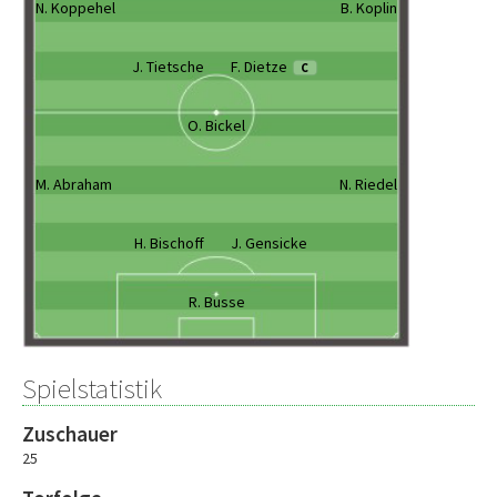
N. Koppehel
B. Koplin
J. Tietsche
F. Dietze
C
O. Bickel
M. Abraham
N. Riedel
H. Bischoff
J. Gensicke
R. Busse
Spielstatistik
Zuschauer
25