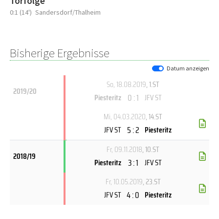
Torfolge
0:1 (14')
Sandersdorf/Thalheim
Bisherige Ergebnisse
Datum anzeigen
So, 18.08.2019
, 1.ST
2019/20
0 : 1
Piesteritz
JFV ST
Mi, 04.03.2020
, 14.ST
5 : 2
JFV ST
Piesteritz
Fr, 09.11.2018
, 10.ST
2018/19
3 : 1
Piesteritz
JFV ST
Fr, 10.05.2019
, 23.ST
4 : 0
JFV ST
Piesteritz