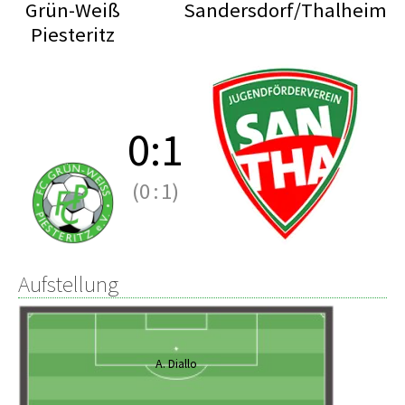
Grün-Weiß
Sandersdorf/Thalheim
Piesteritz
0
:
1
(0
:
1)
Aufstellung
A. Diallo