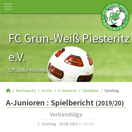
FC Grün-Weiß Piesteritz
e.V.
Offizielle Homepage
Nachwuchs
Archiv
A-Junioren
Spielplan
Spieltag
A-Junioren :
Spielbericht
(2019/20)
Verbandsliga
1. Spieltag - 18.08.2019
11:00 Uhr