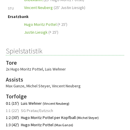
Vincent Neuberg
(
25' Justin Liesigk
)
STU
Ersatzbank
Hugo Moritz Pottel
(
25')
Justin Liesigk
(
25')
Spielstatistik
Tore
2x Hugo Moritz Pottel
,
Luis Wehner
Assists
Max Ganze
,
Michel Steyer
,
Vincent Neuberg
Torfolge
0:1 (15')
Luis Wehner
(Vincent Neuberg)
1:1 (22')
SG Pratau/Eutzsch
1:2 (30')
Hugo Moritz Pottel per Kopfball
(Michel Steyer)
1:3 (42')
Hugo Moritz Pottel
(Max Ganze)