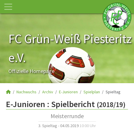
FC Grün-Weiß Piesteritz
e.V.
Offizielle Homepage
Nachwuchs
Archiv
E-Junioren
Spielplan
Spieltag
E-Junioren :
Spielbericht
(2018/19)
Meisterrunde
3. Spieltag - 04.05.2019
10:00 Uhr