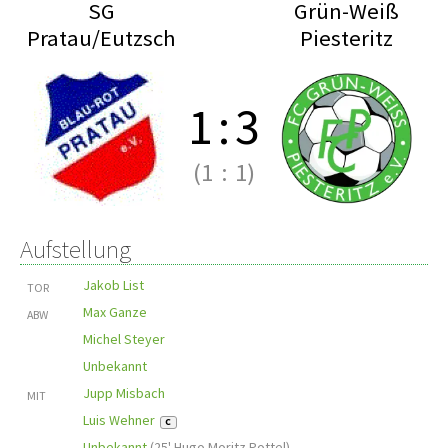
SG
Grün-Weiß
Pratau/Eutzsch
Piesteritz
1
:
3
(1
:
1)
Aufstellung
Jakob List
TOR
Max Ganze
ABW
Michel Steyer
Unbekannt
Jupp Misbach
MIT
Luis Wehner
C
Unbekannt
(
25' Hugo Moritz Pottel
)