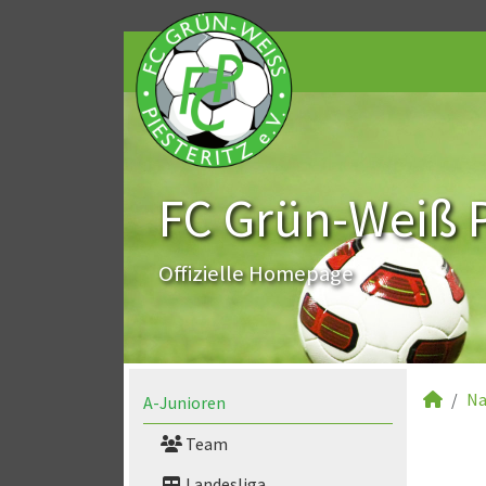
FC Grün-Weiß Pi
Offizielle Homepage
Na
A-Junioren
Team
Landesliga