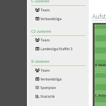
C-Junioren
Team
Aufs
Verbandsliga
C2-Junioren
Team
Landesliga Staffel 3
D-Junioren
D. Meiß
Team
Verbandsliga
Spielplan
E. Wolt
Statistik