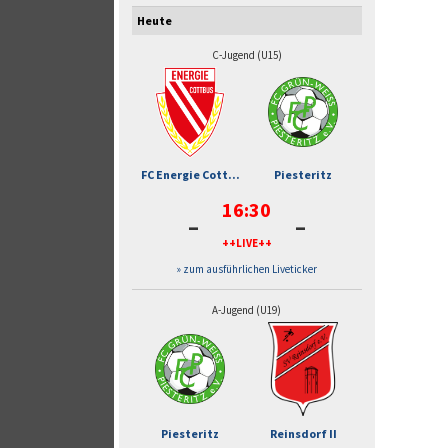
Heute
C-Jugend (U15)
FC Energie Cott...
Piesteritz
16:30
-
-
++LIVE++
» zum ausführlichen Liveticker
A-Jugend (U19)
Piesteritz
Reinsdorf II