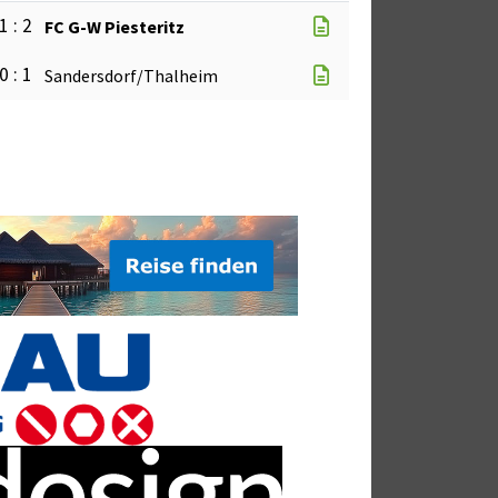
1 : 2
FC G-W Piesteritz
0 : 1
Sandersdorf/Thalheim