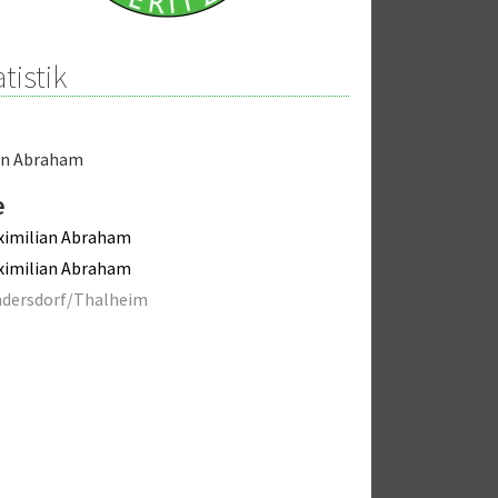
tistik
an Abraham
e
ximilian Abraham
ximilian Abraham
ndersdorf/Thalheim