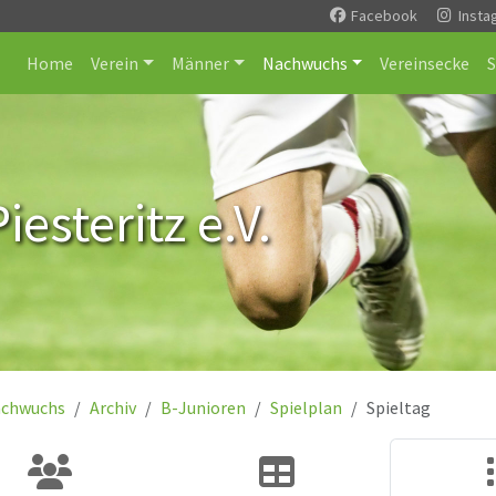
Facebook
Insta
Home
Verein
Männer
Nachwuchs
Vereinsecke
esteritz e.V.
chwuchs
Archiv
B-Junioren
Spielplan
Spieltag