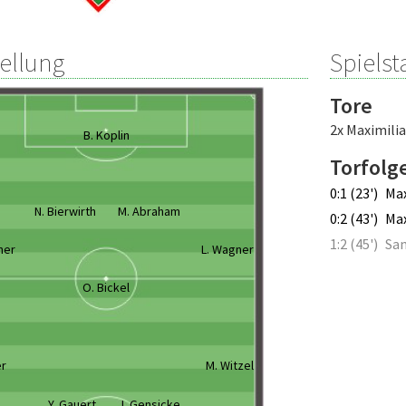
tellung
Spielsta
Tore
2x Maximili
B. Koplin
Torfolg
0:1 (23')
Ma
N. Bierwirth
M. Abraham
0:2 (43')
Ma
1:2 (45')
Sa
ner
L. Wagner
O. Bickel
er
M. Witzel
Y. Gauert
J. Gensicke