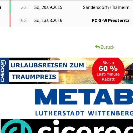
6
3.ST
So, 20.09.2015
Sandersdorf/Thalheim
16.ST
So, 13.03.2016
FC G-W Piesteritz
Zurück