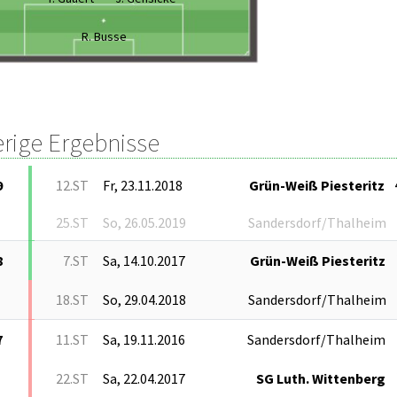
R. Busse
erige Ergebnisse
9
12.ST
Fr, 23.11.2018
Grün-Weiß Piesteritz
25.ST
So, 26.05.2019
Sandersdorf/Thalheim
8
7.ST
Sa, 14.10.2017
Grün-Weiß Piesteritz
18.ST
So, 29.04.2018
Sandersdorf/Thalheim
7
11.ST
Sa, 19.11.2016
Sandersdorf/Thalheim
22.ST
Sa, 22.04.2017
SG Luth. Wittenberg