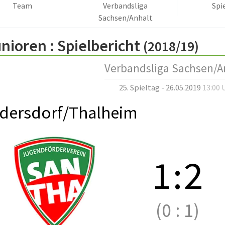
Team
Verbandsliga
Spi
Sachsen/Anhalt
nioren :
Spielbericht
(2018/19)
Verbandsliga Sachsen/A
25. Spieltag - 26.05.2019
13:00 
dersdorf/Thalheim
1
:
2
(0
:
1)