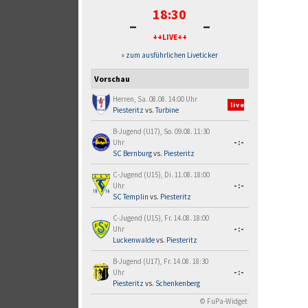
18:30
-
-
++LIVE++
» zum ausführlichen Liveticker
Vorschau
Herren, Sa. 08.08. 14:00 Uhr
live
Piesteritz
vs.
Turbine
B-Jugend (U17), So. 09.08. 11:30
Uhr
-:-
SC Bernburg
vs.
Piesteritz
C-Jugend (U15), Di. 11.08. 18:00
Uhr
-:-
SC Templin
vs.
Piesteritz
C-Jugend (U15), Fr. 14.08. 18:00
Uhr
-:-
Luckenwalde
vs.
Piesteritz
B-Jugend (U17), Fr. 14.08. 18:30
Uhr
-:-
Piesteritz
vs.
Schenkenberg
© FuPa-Widget