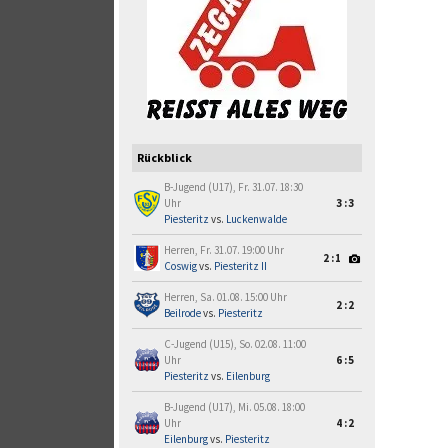
Rückblick
B-Jugend (U17), Fr. 31.07. 18:30
Uhr
3:3
Piesteritz
vs.
Luckenwalde
Herren, Fr. 31.07. 19:00 Uhr
2:1
Coswig
vs.
Piesteritz II
Herren, Sa. 01.08. 15:00 Uhr
2:2
Beilrode
vs.
Piesteritz
C-Jugend (U15), So. 02.08. 11:00
Uhr
6:5
Piesteritz
vs.
Eilenburg
B-Jugend (U17), Mi. 05.08. 18:00
Uhr
4:2
Eilenburg
vs.
Piesteritz