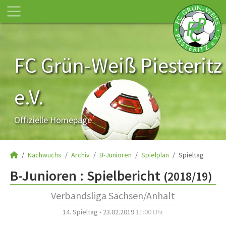
FC Grün-Weiß Piesteritz
e.V.
Offizielle Homepage
Nachwuchs
Archiv
B-Junioren
Spielplan
Spieltag
B-Junioren :
Spielbericht
(2018/19)
Verbandsliga Sachsen/Anhalt
14. Spieltag - 23.02.2019
11:00 Uhr