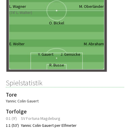
L. Wagner
M. Oberländer
(74' L. Walter)
O. Bickel
E. Wolter
M. Abraham
Y. Gauert
J. Gensicke
R. Busse
Spielstatistik
Tore
Yannic Colin Gauert
Torfolge
0:1 (9')
SV Fortuna Magdeburg
1:1 (53')
Yannic Colin Gauert per Elfmeter