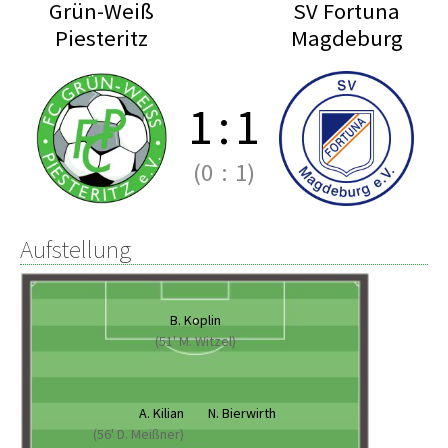
Grün-Weiß
SV Fortuna
Piesteritz
Magdeburg
1
:
1
(0
:
1)
Aufstellung
B. Koplin
(51' M. Witzel)
A. Kilian
N. Bierwirth
(56' D. Meißner)