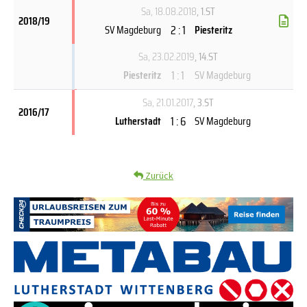
Sa, 18.08.2018
, 1.ST
2018/19
2 : 1
SV Magdeburg
Piesteritz
Sa, 23.02.2019
, 14.ST
1 : 1
Piesteritz
SV Magdeburg
Sa, 21.01.2017
, 3.ST
2016/17
1 : 6
Lutherstadt
SV Magdeburg
Zurück