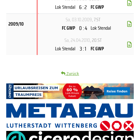
6 : 2
Lok Stendal
FC GWP
Sa, 03.10.2009
, 7.ST
2009/10
0 : 4
FC GWP
Lok Stendal
Sa, 24.04.2010
, 20.ST
3 : 1
Lok Stendal
FC GWP
Zurück