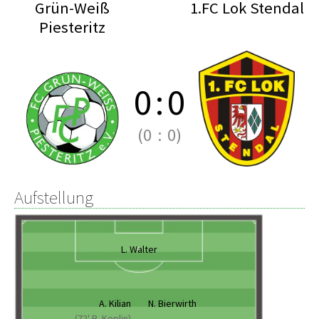
Grün-Weiß
1.FC Lok Stendal
Piesteritz
0
:
0
(0
:
0)
Aufstellung
L. Walter
A. Kilian
N. Bierwirth
(72' B. Koplin)