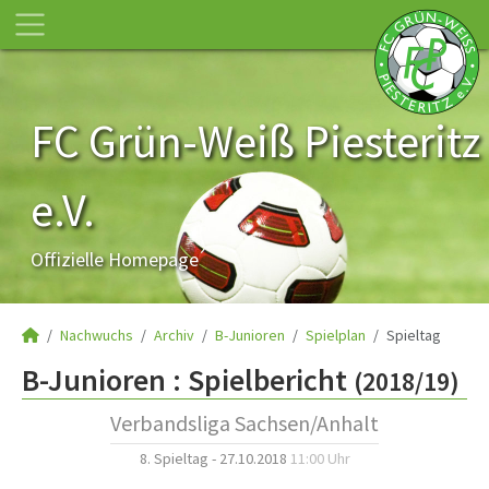
FC Grün-Weiß Piesteritz
e.V.
Offizielle Homepage
Nachwuchs
Archiv
B-Junioren
Spielplan
Spieltag
B-Junioren :
Spielbericht
(2018/19)
Verbandsliga Sachsen/Anhalt
8. Spieltag - 27.10.2018
11:00 Uhr