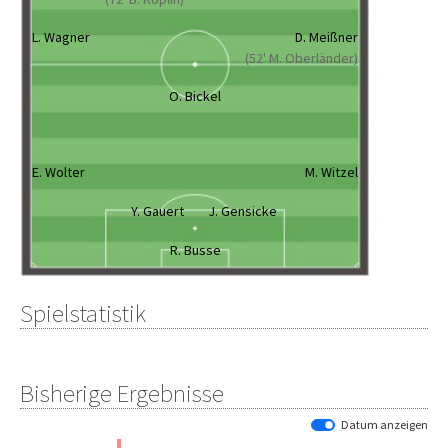
L. Wagner
D. Meißner
(52' M. Oberländer)
O. Bickel
E. Wolter
M. Witzel
Y. Gauert
J. Gensicke
R. Busse
Spielstatistik
Bisherige Ergebnisse
Datum anzeigen