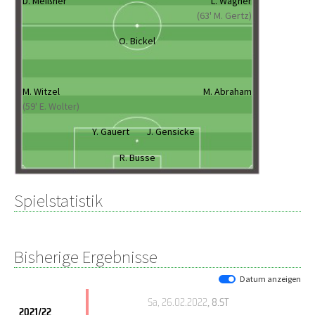
D. Meißner
L. Wagner
(63' M. Gertz)
O. Bickel
M. Witzel
M. Abraham
(59' E. Wolter)
Y. Gauert
J. Gensicke
R. Busse
Spielstatistik
Bisherige Ergebnisse
Datum anzeigen
Sa, 26.02.2022
, 8.ST
2021/22