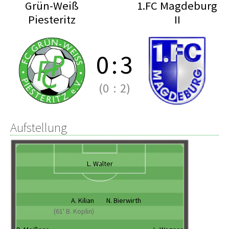
Grün-Weiß
1.FC Magdeburg
Piesteritz
II
0
:
3
(0
:
2)
Aufstellung
L. Walter
A. Kilian
N. Bierwirth
(61' B. Koplin)