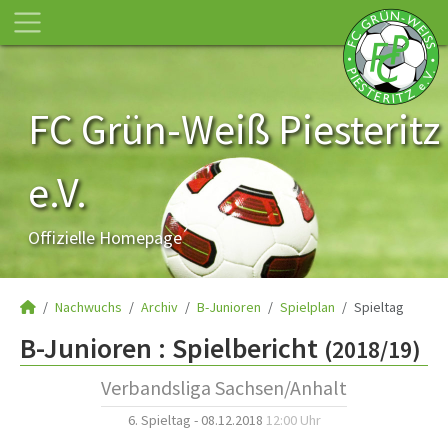
FC Grün-Weiß Piesteritz
e.V.
Offizielle Homepage
Nachwuchs
Archiv
B-Junioren
Spielplan
Spieltag
B-Junioren :
Spielbericht
(2018/19)
Verbandsliga Sachsen/Anhalt
6. Spieltag - 08.12.2018
12:00 Uhr