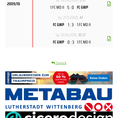
Sa, 19.09.2009
, 5.ST
2009/10
5 : 0
1.FC MD II
FC GWP
Sa, 21.11.2009
, AF
1 : 3
FC GWP
1.FC MD II
Sa, 10.04.2010
, 18.ST
0 : 3
FC GWP
1.FC MD II
Zurück