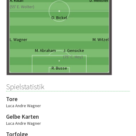
A. Kilian
D. Meißner
(55' E. Wolter)
O. Bickel
L. Wagner
M. Witzel
M. Abraham
J. Gensicke
(75' C. Hoy)
R. Busse
Spielstatistik
Tore
Luca Andre Wagner
Gelbe Karten
Luca Andre Wagner
Torfolge