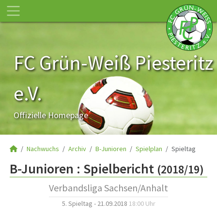
FC Grün-Weiß Piesteritz
e.V.
Offizielle Homepage
Nachwuchs
Archiv
B-Junioren
Spielplan
Spieltag
B-Junioren :
Spielbericht
(2018/19)
Verbandsliga Sachsen/Anhalt
5. Spieltag - 21.09.2018
18:00 Uhr