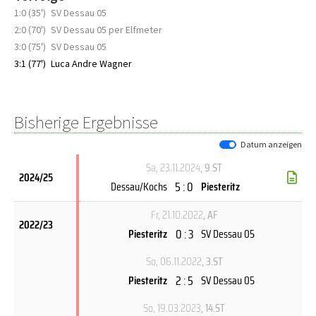
1:0 (35')
SV Dessau 05
2:0 (70')
SV Dessau 05 per Elfmeter
3:0 (75')
SV Dessau 05
3:1 (77')
Luca Andre Wagner
Bisherige Ergebnisse
Datum anzeigen
Sa, 23.11.2024
, 9.ST
2024/25
5 : 0
Dessau/Kochs
Piesteritz
Fr, 21.10.2022
, AF
2022/23
0 : 3
Piesteritz
SV Dessau 05
So, 06.11.2022
, 3.ST
2 : 5
Piesteritz
SV Dessau 05
So, 19.03.2023
, 14.ST