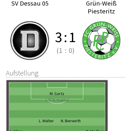
SV Dessau 05
Grün-Weiß
Piesteritz
3
:
1
(1
:
0)
Aufstellung
M. Gertz
(70' B. Koplin)
L. Walter
N. Bierwirth