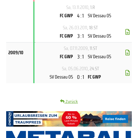
Sa, 13.11.2010
, 1.R
4 : 1
FC GWP
SV Dessau 05
Sa, 26.03.2011
, 18.ST
3 : 1
FC GWP
SV Dessau 05
Sa, 07.11.2009
, 11.ST
2009/10
3 : 1
FC GWP
SV Dessau 05
Sa, 05.06.2010
, 24.ST
0 : 1
SV Dessau 05
FC GWP
Zurück