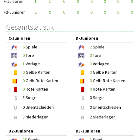
F-Junioren
1
1
0
0
0
0
0
0
F2-Junioren
2
0
0
0
0
0
0
0
Gesamtstatistik
C-Junioren
D-Junioren
6
Spiele
2
Spiele
0
Tore
0
Tore
1
Vorlage
0
Vorlagen
0
Gelbe Karten
0
Gelbe Karten
0
Gelb-Rote Karten
0
Gelb-Rote Karten
0
Rote Karten
0
Rote Karten
S
3 Siege
S
0 Siege
U
0 Unentschieden
U
0 Unentschieden
N
3 Niederlagen
N
2 Niederlagen
D2-Junioren
D3-Junioren
25
Spiele
1
Spiel