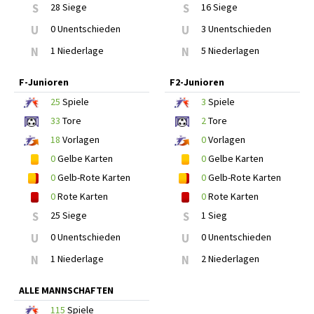
S
28 Siege
S
16 Siege
U
0 Unentschieden
U
3 Unentschieden
N
1 Niederlage
N
5 Niederlagen
F-Junioren
F2-Junioren
25
Spiele
3
Spiele
33
Tore
2
Tore
18
Vorlagen
0
Vorlagen
0
Gelbe Karten
0
Gelbe Karten
0
Gelb-Rote Karten
0
Gelb-Rote Karten
0
Rote Karten
0
Rote Karten
S
25 Siege
S
1 Sieg
U
0 Unentschieden
U
0 Unentschieden
N
1 Niederlage
N
2 Niederlagen
ALLE MANNSCHAFTEN
115
Spiele