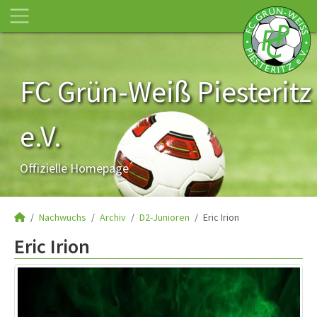
FC Grün-Weiß Piesteritz
e.V.
Offizielle Homepage
Nachwuchs
Archiv
D2-Junioren
Eric Irion
Eric Irion