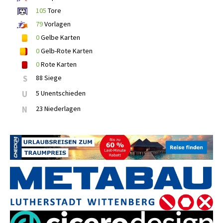
105
Tore
79
Vorlagen
0
Gelbe Karten
0
Gelb-Rote Karten
0
Rote Karten
S
88 Siege
U
5 Unentschieden
N
23 Niederlagen