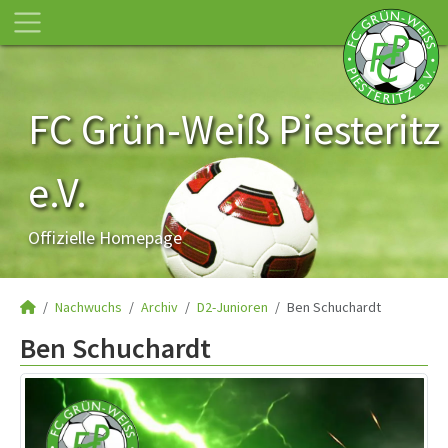
FC Grün-Weiß Piesteritz
e.V.
Offizielle Homepage
Nachwuchs
Archiv
D2-Junioren
Ben Schuchardt
Ben Schuchardt