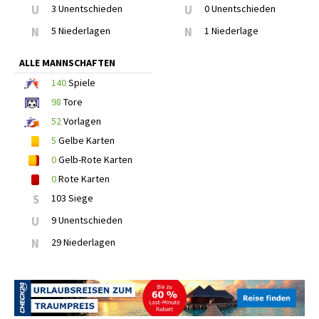
U
3 Unentschieden
U
0 Unentschieden
N
5 Niederlagen
N
1 Niederlage
ALLE MANNSCHAFTEN
140
Spiele
98
Tore
52
Vorlagen
5
Gelbe Karten
0
Gelb-Rote Karten
0
Rote Karten
S
103 Siege
U
9 Unentschieden
N
29 Niederlagen