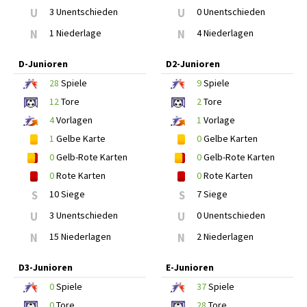
U
3 Unentschieden
U
0 Unentschieden
N
1 Niederlage
N
4 Niederlagen
D-Junioren
D2-Junioren
28
Spiele
9
Spiele
12
Tore
2
Tore
4
Vorlagen
1
Vorlage
1
Gelbe Karte
0
Gelbe Karten
0
Gelb-Rote Karten
0
Gelb-Rote Karten
0
Rote Karten
0
Rote Karten
S
10 Siege
S
7 Siege
U
3 Unentschieden
U
0 Unentschieden
N
15 Niederlagen
N
2 Niederlagen
D3-Junioren
E-Junioren
0
Spiele
37
Spiele
0
Tore
28
Tore