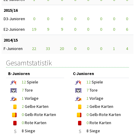
2015/16
D3-Junioren
0
0
0
0
0
0
0
0
E2-Junioren
19
9
9
0
0
0
0
6
2014/15
F-Junioren
22
33
20
0
0
0
1
4
Gesamtstatistik
B-Junioren
C-Junioren
12
Spiele
12
Spiele
7
Tore
7
Tore
1
Vorlage
1
Vorlage
2
Gelbe Karten
2
Gelbe Karten
0
Gelb-Rote Karten
0
Gelb-Rote Karten
0
Rote Karten
0
Rote Karten
S
8 Siege
S
8 Siege