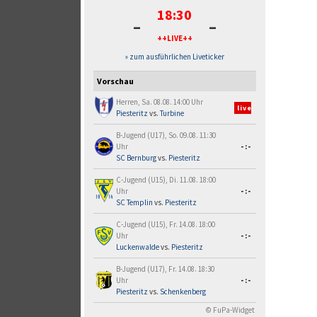
18:30
-
-
++LIVE++
» zum ausführlichen Liveticker
Vorschau
Herren, Sa. 08.08. 14:00 Uhr
live
Piesteritz
vs.
Turbine
B-Jugend (U17), So. 09.08. 11:30
Uhr
-:-
SC Bernburg
vs.
Piesteritz
C-Jugend (U15), Di. 11.08. 18:00
Uhr
-:-
SC Templin
vs.
Piesteritz
C-Jugend (U15), Fr. 14.08. 18:00
Uhr
-:-
Luckenwalde
vs.
Piesteritz
B-Jugend (U17), Fr. 14.08. 18:30
Uhr
-:-
Piesteritz
vs.
Schenkenberg
© FuPa-Widget