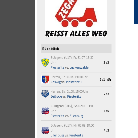
Rückblick
B-Jugend (U17), Fr. 31.07. 18:30
Uhr
3:3
Piesteritz
vs.
Luckenwalde
Herren, Fr. 31.07. 19:00 Uhr
2:1
Coswig
vs.
Piesteritz II
Herren, Sa. 01.08. 15:00 Uhr
2:2
Beilrode
vs.
Piesteritz
C-Jugend (U15), So. 02.08. 11:00
Uhr
6:5
Piesteritz
vs.
Eilenburg
B-Jugend (U17), Mi. 05.08. 18:00
Uhr
4:2
Eilenburg
vs.
Piesteritz