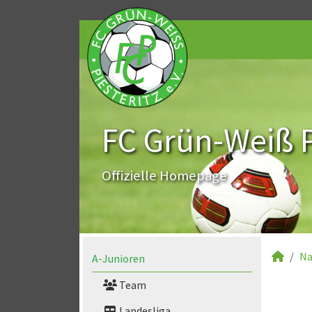
FC Grün-Weiß Pi
Offizielle Homepage
Na
A-Junioren
Team
Landesliga