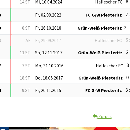
8 
14.ST
Mi, 10.04.2024
Hallescher FC
2 
3
Fr, 02.09.2022
FC G/W Piesteritz
2 :
9
8.ST
Fr, 26.10.2018
Grün-Weiß Piesteritz
5 
8
AF
Fr, 29.09.2017
Hallescher FC
2 
11.ST
So, 12.11.2017
Grün-Weiß Piesteritz
3 
7
7.ST
Mo, 31.10.2016
Hallescher FC
0 
18.ST
Do, 18.05.2017
Grün-Weiß Piesteritz
3 
6
9.ST
Fr, 20.11.2015
FC G-W Piesteritz
Zurück