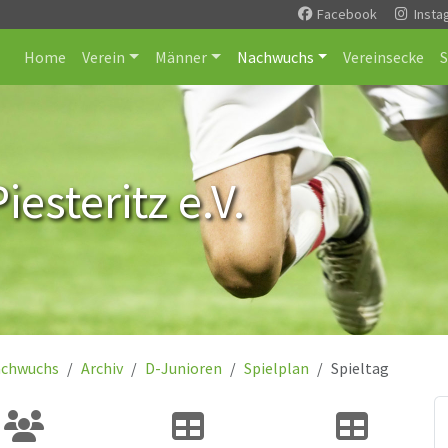
Facebook
Insta
Home
Verein
Männer
Nachwuchs
Vereinsecke
esteritz e.V.
chwuchs
Archiv
D-Junioren
Spielplan
Spieltag