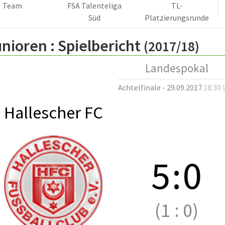
Team
FSA Talenteliga
TL-
Süd
Platzierungsrunde
nioren :
Spielbericht
(2017/18)
Landespokal
Achtelfinale - 29.09.2017
18:30 
Hallescher FC
5
:
0
(1
:
0)