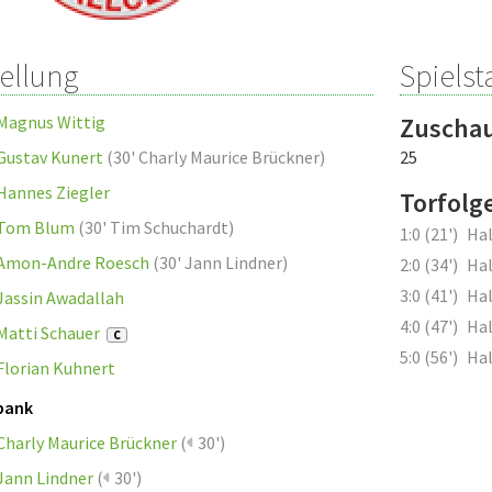
tellung
Spielsta
Magnus Wittig
Zuscha
Gustav Kunert
(
30' Charly Maurice Brückner
)
25
Hannes Ziegler
Torfolg
Tom Blum
(
30' Tim Schuchardt
)
1:0 (21')
Hal
Amon-Andre Roesch
(
30' Jann Lindner
)
2:0 (34')
Hal
3:0 (41')
Hal
Jassin Awadallah
4:0 (47')
Hal
Matti Schauer
C
5:0 (56')
Hal
Florian Kuhnert
bank
Charly Maurice Brückner
(
30')
Jann Lindner
(
30')