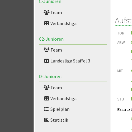
C-Junioren
Team
Aufs
Verbandsliga
TOR
C2-Junioren
ABW
Team
Landesliga Staffel 3
MIT
D-Junioren
Team
Verbandsliga
STU
Spielplan
Ersatz
Statistik