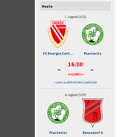
Heute
C-Jugend (U15)
FC Energie Cott...
Piesteritz
16:30
-
-
++LIVE++
» zum ausführlichen Liveticker
A-Jugend (U19)
Piesteritz
Reinsdorf II