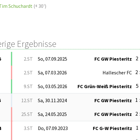
Tim Schuchardt
(
30')
erige Ergebnisse
2 
6
2.ST
So, 07.09.2025
FC GW Piesteritz
2 
2.ST
Sa, 07.03.2026
Hallescher FC
5 
9.ST
So, 03.05.2026
FC Grün-Weiß Piesteritz
1 
5
12.ST
Sa, 30.11.2024
FC GW Piesteritz
2 
25.ST
Sa, 24.05.2025
FC GW Piesteritz
1 
4
3.ST
Do, 07.09.2023
FC G-W Piesteritz