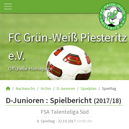
FC Grün-Weiß Piesteritz
e.V.
Offizielle Homepage
Nachwuchs
Archiv
D-Junioren
Spielplan
Spieltag
D-Junioren :
Spielbericht
(2017/18)
FSA Talenteliga Süd
8. Spieltag - 22.10.2017
10:00 Uhr