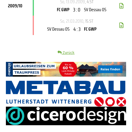
So, 13.09.2009
, 4.ST
2009/10
3 : 0
FC GWP
SV Dessau 05
So, 21.03.2010
, 15.ST
4 : 3
SV Dessau 05
FC GWP
Zurück