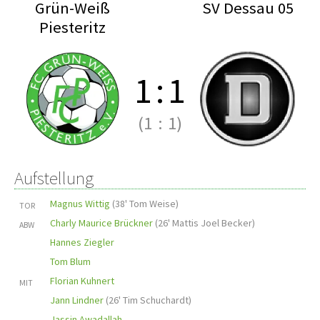
Grün-Weiß
SV Dessau 05
Piesteritz
1
:
1
(1
:
1)
Aufstellung
Magnus Wittig
(
38' Tom Weise
)
TOR
Charly Maurice Brückner
(
26' Mattis Joel Becker
)
ABW
Hannes Ziegler
Tom Blum
Florian Kuhnert
MIT
Jann Lindner
(
26' Tim Schuchardt
)
Jassin Awadallah