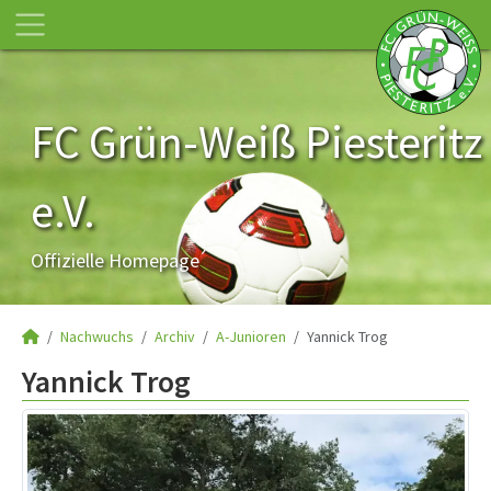
FC Grün-Weiß Piesteritz
e.V.
Offizielle Homepage
Nachwuchs
Archiv
A-Junioren
Yannick Trog
Yannick Trog