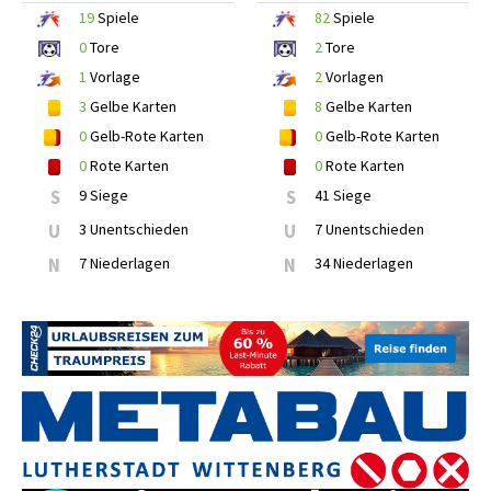
19
Spiele
82
Spiele
0
Tore
2
Tore
1
Vorlage
2
Vorlagen
3
Gelbe Karten
8
Gelbe Karten
0
Gelb-Rote Karten
0
Gelb-Rote Karten
0
Rote Karten
0
Rote Karten
S
9 Siege
S
41 Siege
U
3 Unentschieden
U
7 Unentschieden
N
7 Niederlagen
N
34 Niederlagen