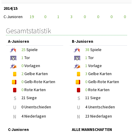
2014/15
C-Junioren
19
0
1
3
0
0
0
0
Gesamtstatistik
A-Junioren
B-Junioren
25
Spiele
38
Spiele
1
Tor
1
Tor
0
Vorlagen
1
Vorlage
2
Gelbe Karten
3
Gelbe Karten
0
Gelb-Rote Karten
0
Gelb-Rote Karten
0
Rote Karten
0
Rote Karten
S
21 Siege
S
11 Siege
U
0 Unentschieden
U
4 Unentschieden
N
4 Niederlagen
N
23 Niederlagen
C-Junioren
ALLE MANNSCHAFTEN