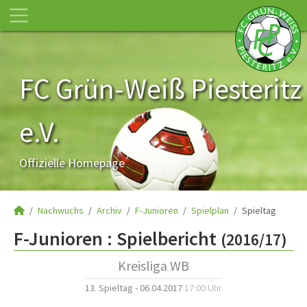
FC Grün-Weiß Piesteritz
e.V.
Offizielle Homepage
Nachwuchs
Archiv
F-Junioren
Spielplan
Spieltag
F-Junioren :
Spielbericht
(2016/17)
Kreisliga WB
13. Spieltag - 06.04.2017
17:00 Uhr