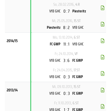
So, 28.02.2016
, 4.R
0 : 7
VfB GHC
Piesteritz
Mi, 25.05.2016
, 15.ST
8 : 2
Piesteritz
VfB GHC
Mo, 13.10.2014
, 6.ST
2014/15
11 : 1
FC GWP
VfB GHC
Fr, 24.10.2014
, VF
3 : 6
VfB GHC
FC GWP
Fr, 24.04.2015
, 17.ST
0 : 3
VfB GHC
FC GWP
Mi, 09.10.2013
, 15.ST
2013/14
0 : 3
VfB GHC
FC GWP
Fr, 11.10.2013
, 6.ST
1 : 7
VfB GHC
FC GWP