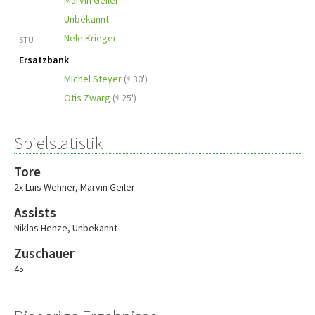
Marvin Geiler
Unbekannt
Nele Krieger
STU
Ersatzbank
Michel Steyer
(
30')
Otis Zwarg
(
25')
Spielstatistik
Tore
2x Luis Wehner
,
Marvin Geiler
Assists
Niklas Henze
,
Unbekannt
Zuschauer
45