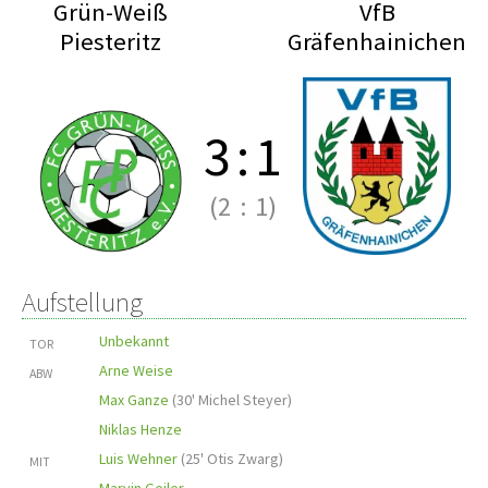
Grün-Weiß
VfB
Piesteritz
Gräfenhainichen
3
:
1
(2
:
1)
Aufstellung
Unbekannt
TOR
Arne Weise
ABW
Max Ganze
(
30' Michel Steyer
)
Niklas Henze
Luis Wehner
(
25' Otis Zwarg
)
MIT