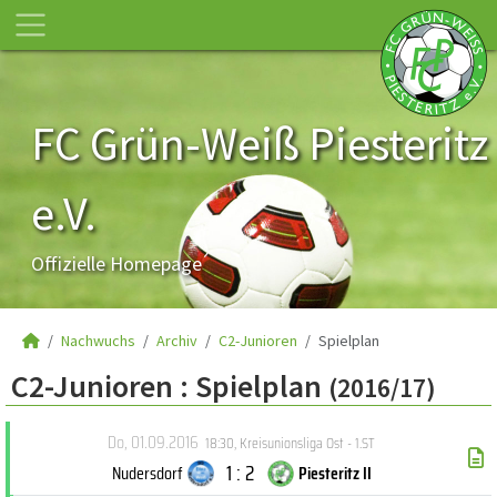
FC Grün-Weiß Piesteritz
e.V.
Offizielle Homepage
Nachwuchs
Archiv
C2-Junioren
Spielplan
C2-Junioren :
Spielplan
(2016/17)
Do, 01.09.2016
18:30
,
Kreisunionsliga Ost - 1.ST
1 : 2
Nudersdorf
Piesteritz II