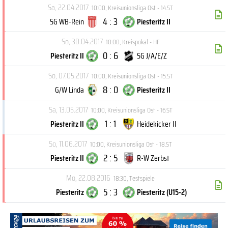
Sa, 22.04.2017
10:00
,
Kreisunionsliga Ost - 14.ST
4 : 3
SG WB-Rein
Piesteritz II
So, 30.04.2017
10:00
,
Kreispokal - HF
0 : 6
Piesteritz II
SG J/A/E/Z
So, 07.05.2017
10:00
,
Kreisunionsliga Ost - 15.ST
8 : 0
G/W Linda
Piesteritz II
Sa, 13.05.2017
10:00
,
Kreisunionsliga Ost - 16.ST
1 : 1
Piesteritz II
Heidekicker II
So, 11.06.2017
10:00
,
Kreisunionsliga Ost - 18.ST
2 : 5
Piesteritz II
R-W Zerbst
Mo, 22.08.2016
18:30
,
Testspiele
5 : 3
Piesteritz
Piesteritz (U15-2)