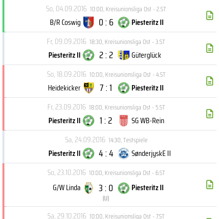
So, 04.09.2016
10:00
,
Kreisunionsliga Ost - 2.ST
0 : 6
B/R Coswig
Piesteritz II
Fr, 09.09.2016
18:30
,
Kreisunionsliga Ost - 3.ST
2 : 2
Piesteritz II
Güterglück
So, 18.09.2016
10:00
,
Kreisunionsliga Ost - 4.ST
7 : 1
Heidekicker
Piesteritz II
Fr, 23.09.2016
18:00
,
Kreisunionsliga Ost - 5.ST
1 : 2
Piesteritz II
SG WB-Rein
Sa, 24.09.2016
14:30
,
Testspiele
4 : 4
Piesteritz II
SønderjyskE II
So, 23.10.2016
10:00
,
Kreisunionsliga Ost - 6.ST
3 : 0
G/W Linda
Piesteritz II
(
U
)
Sa, 29.10.2016
10:00
,
Kreisunionsliga Ost - 7.ST