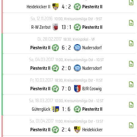
4 : 2
Heidekicker II
Piesteritz II
Sa, 12.11.2016
10:00
,
Kreisunionsliga Ost - 9.ST
13 : 1
R-W Zerbst
Piesteritz II
Di, 28.02.2017
18:30
,
Kreispokal - VF
6 : 2
Piesteritz II
Nudersdorf
Sa, 04.03.2017
11:00
,
Kreisunionsliga Ost - 10.ST
2 : 0
Piesteritz II
Nudersdorf
Fr, 10.03.2017
18:30
,
Kreisunionsliga Ost - 11.ST
7 : 0
Piesteritz II
B/R Coswig
Sa, 18.03.2017
10:00
,
Kreisunionsliga Ost - 12.ST
1 : 6
Güterglück
Piesteritz II
Sa, 01.04.2017
11:00
,
Kreisunionsliga Ost - 13.ST
2 : 4
Piesteritz II
Heidekicker