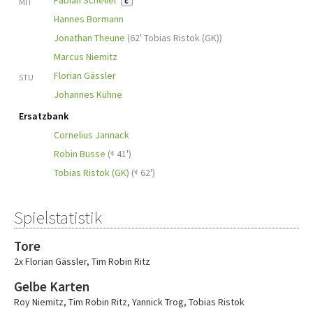
Fabian Scheller
MIT
C
Hannes Bormann
Jonathan Theune
(
62' Tobias Ristok (GK)
)
Marcus Niemitz
Florian Gässler
STU
Johannes Kühne
Ersatzbank
Cornelius Jannack
Robin Busse
(
41')
Tobias Ristok (GK)
(
62')
Spielstatistik
Tore
2x Florian Gässler
,
Tim Robin Ritz
Gelbe Karten
Roy Niemitz
,
Tim Robin Ritz
,
Yannick Trog
,
Tobias Ristok