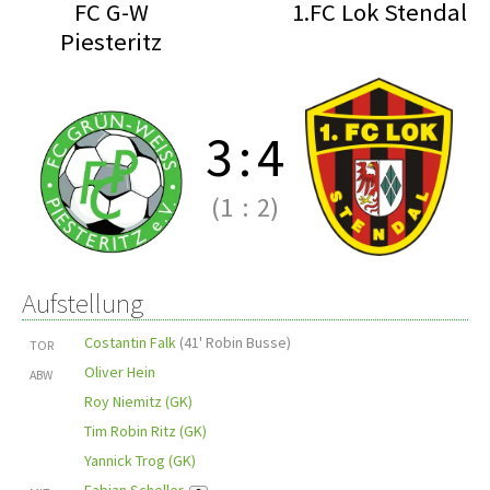
FC G-W
1.FC Lok Stendal
Piesteritz
3
:
4
(1
:
2)
Aufstellung
Costantin Falk
(
41' Robin Busse
)
TOR
Oliver Hein
ABW
Roy Niemitz (GK)
Tim Robin Ritz (GK)
Yannick Trog (GK)