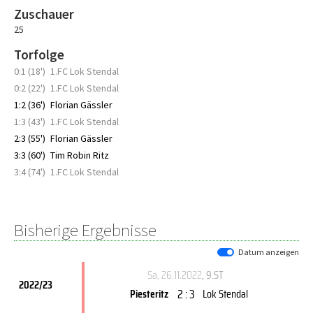
Zuschauer
25
Torfolge
0:1 (18')
1.FC Lok Stendal
0:2 (22')
1.FC Lok Stendal
1:2 (36')
Florian Gässler
1:3 (43')
1.FC Lok Stendal
2:3 (55')
Florian Gässler
3:3 (60')
Tim Robin Ritz
3:4 (74')
1.FC Lok Stendal
Bisherige Ergebnisse
Datum anzeigen
Sa, 26.11.2022
, 9.ST
2022/23
2 : 3
Piesteritz
Lok Stendal