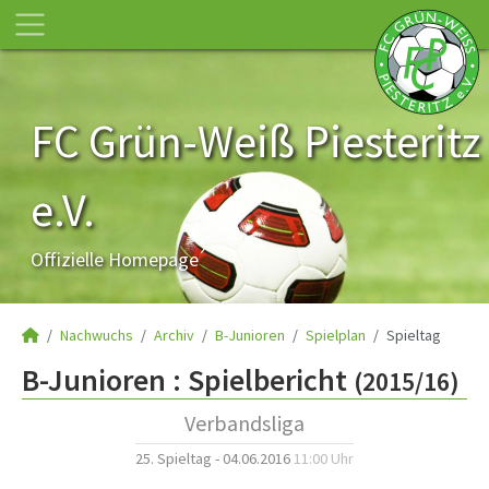
FC Grün-Weiß Piesteritz
e.V.
Offizielle Homepage
Nachwuchs
Archiv
B-Junioren
Spielplan
Spieltag
B-Junioren :
Spielbericht
(2015/16)
Verbandsliga
25. Spieltag - 04.06.2016
11:00 Uhr