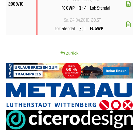
2009/10
0 : 4
FC GWP
Lok Stendal
Sa, 24.04.2010
, 20.ST
3 : 1
Lok Stendal
FC GWP
Zurück