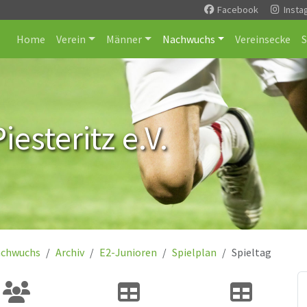
Facebook
Insta
Home
Verein
Männer
Nachwuchs
Vereinsecke
esteritz e.V.
chwuchs
Archiv
E2-Junioren
Spielplan
Spieltag