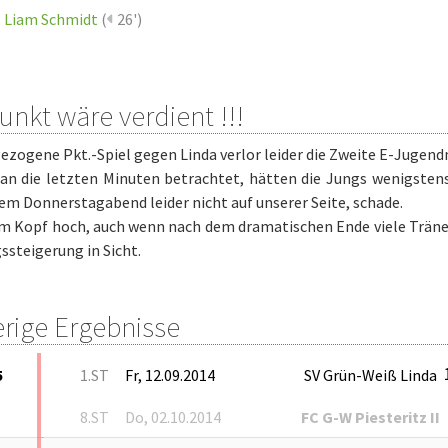
Liam Schmidt
(
26')
unkt wäre verdient !!!
ezogene Pkt.-Spiel gegen Linda verlor leider die Zweite E-Jugen
n die letzten Minuten betrachtet, hätten die Jungs wenigstens
em Donnerstagabend leider nicht auf unserer Seite, schade.
 Kopf hoch, auch wenn nach dem dramatischen Ende viele Tränen g
ssteigerung in Sicht.
erige Ergebnisse
5
1.ST
Fr, 12.09.2014
SV Grün-Weiß Linda
8.ST
Do, 02.10.2014
FC G-W Piesteritz II