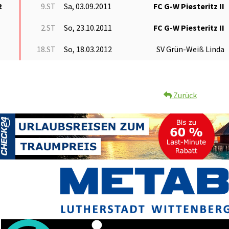
2
9.ST
Sa, 03.09.2011
FC G-W Piesteritz II
2.ST
So, 23.10.2011
FC G-W Piesteritz II
18.ST
So, 18.03.2012
SV Grün-Weiß Linda
Zurück