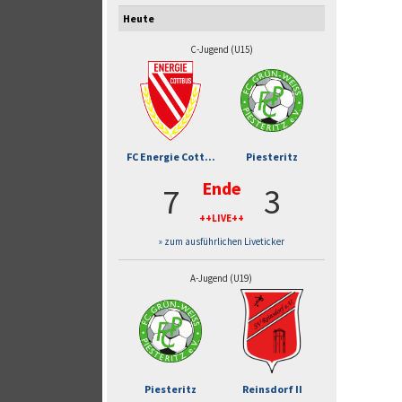
Heute
C-Jugend (U15)
FC Energie Cott...
Piesteritz
Ende
7
3
++LIVE++
» zum ausführlichen Liveticker
A-Jugend (U19)
Piesteritz
Reinsdorf II