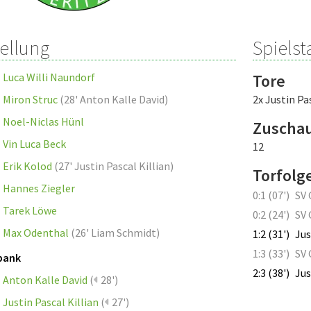
tellung
Spielsta
Luca Willi Naundorf
Tore
Miron Struc
(
28' Anton Kalle David
)
2x Justin Pa
Noel-Niclas Hünl
Zuscha
Vin Luca Beck
12
Erik Kolod
(
27' Justin Pascal Killian
)
Torfolg
Hannes Ziegler
0:1 (07')
SV 
Tarek Löwe
0:2 (24')
SV 
Max Odenthal
(
26' Liam Schmidt
)
1:2 (31')
Jus
1:3 (33')
SV 
bank
2:3 (38')
Jus
Anton Kalle David
(
28')
Justin Pascal Killian
(
27')