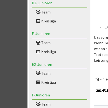
D2-Junioren
Team
Kreisliga
Ein P
E-Junioren
Das vorg
Team
Wenn ma
war an d
Kreisliga
Trotzdem
Leistung
E2-Junioren
Team
Bish
Kreisliga
2014/1
F-Junioren
Team