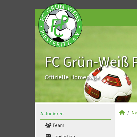
FC Grün-Weiß Pi
Offizielle Homepage
Na
A-Junioren
Team
Landesliga