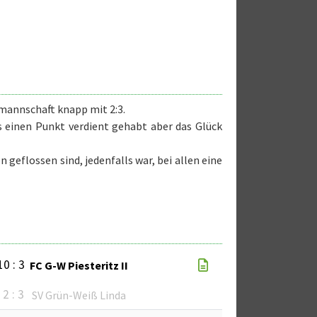
dmannschaft knapp mit 2:3.
 einen Punkt verdient gehabt aber das Glück
eflossen sind, jedenfalls war, bei allen eine
10 : 3
FC G-W Piesteritz II
2 : 3
SV Grün-Weiß Linda