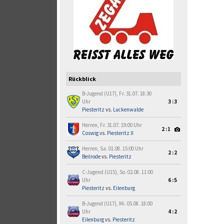
Rückblick
B-Jugend (U17), Fr. 31.07. 18:30
Uhr
3:3
Piesteritz
vs.
Luckenwalde
Herren, Fr. 31.07. 19:00 Uhr
2:1
Coswig
vs.
Piesteritz II
Herren, Sa. 01.08. 15:00 Uhr
2:2
Beilrode
vs.
Piesteritz
C-Jugend (U15), So. 02.08. 11:00
Uhr
6:5
Piesteritz
vs.
Eilenburg
B-Jugend (U17), Mi. 05.08. 18:00
Uhr
4:2
Eilenburg
vs.
Piesteritz