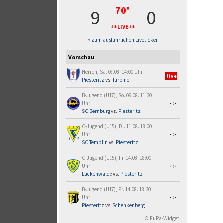
70'
9
0
++LIVE++
» zum ausführlichen Liveticker
Vorschau
Herren, Sa. 08.08. 14:00 Uhr
live
Piesteritz
vs.
Turbine
B-Jugend (U17), So. 09.08. 11:30
Uhr
-:-
SC Bernburg
vs.
Piesteritz
C-Jugend (U15), Di. 11.08. 18:00
Uhr
-:-
SC Templin
vs.
Piesteritz
C-Jugend (U15), Fr. 14.08. 18:00
Uhr
-:-
Luckenwalde
vs.
Piesteritz
B-Jugend (U17), Fr. 14.08. 18:30
Uhr
-:-
Piesteritz
vs.
Schenkenberg
© FuPa-Widget