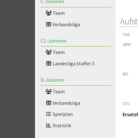
C-Junioren
Team
Aufs
Verbandsliga
TOR
C2-Junioren
ABW
Team
Landesliga Staffel 3
MIT
D-Junioren
Team
Verbandsliga
STU
Spielplan
Ersatz
Statistik