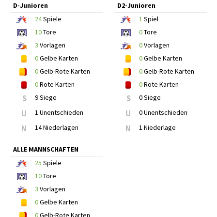
D-Junioren
D2-Junioren
24
Spiele
1
Spiel
10
Tore
0
Tore
3
Vorlagen
0
Vorlagen
0
Gelbe Karten
0
Gelbe Karten
0
Gelb-Rote Karten
0
Gelb-Rote Karten
0
Rote Karten
0
Rote Karten
S
9 Siege
S
0 Siege
U
1 Unentschieden
U
0 Unentschieden
N
14 Niederlagen
N
1 Niederlage
ALLE MANNSCHAFTEN
25
Spiele
10
Tore
3
Vorlagen
0
Gelbe Karten
0
Gelb-Rote Karten