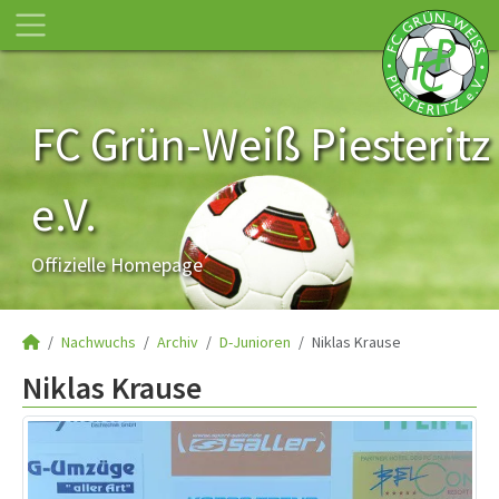
FC Grün-Weiß Piesteritz
e.V.
Offizielle Homepage
Nachwuchs
Archiv
D-Junioren
Niklas Krause
Niklas Krause