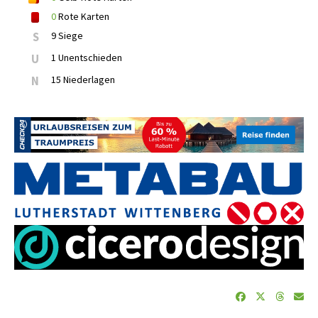
0
Rote Karten
S
9 Siege
U
1 Unentschieden
N
15 Niederlagen