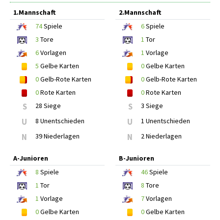
1.Mannschaft
2.Mannschaft
74
Spiele
6
Spiele
3
Tore
1
Tor
6
Vorlagen
1
Vorlage
5
Gelbe Karten
0
Gelbe Karten
0
Gelb-Rote Karten
0
Gelb-Rote Karten
0
Rote Karten
0
Rote Karten
S
28 Siege
S
3 Siege
U
8 Unentschieden
U
1 Unentschieden
N
39 Niederlagen
N
2 Niederlagen
A-Junioren
B-Junioren
8
Spiele
46
Spiele
1
Tor
8
Tore
1
Vorlage
7
Vorlagen
0
Gelbe Karten
0
Gelbe Karten