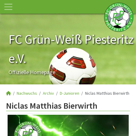
FC Grün-Weiß Piesteritz
e.V.
Offizielle Homepage
Nachwuchs
Archiv
D-Junioren
Niclas Matthias Bierwirth
Niclas Matthias Bierwirth