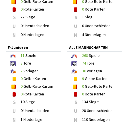
0
Gelb-Rote Karten
0
Gelb-Rote Karten
0
Rote Karten
0
Rote Karten
S
27 Siege
S
1 Sieg
U
0 Unentschieden
U
0 Unentschieden
N
0 Niederlagen
N
4 Niederlagen
F-Junioren
ALLE MANNSCHAFTEN
11
Spiele
268
Spiele
8
Tore
74
Tore
2
Vorlagen
36
Vorlagen
0
Gelbe Karten
9
Gelbe Karten
0
Gelb-Rote Karten
0
Gelb-Rote Karten
0
Rote Karten
0
Rote Karten
S
10 Siege
S
134 Siege
U
0 Unentschieden
U
28 Unentschieden
N
1 Niederlage
N
110 Niederlagen