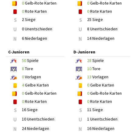
0
Gelb-Rote Karten
0
Gelb-Rote Karten
0
Rote Karten
0
Rote Karten
S
2 Siege
S
25 Siege
U
0 Unentschieden
U
8 Unentschieden
N
6 Niederlagen
N
14 Niederlagen
C-Junioren
D-Junioren
50
Spiele
28
Spiele
8
Tore
10
Tore
0
Vorlagen
13
Vorlagen
4
Gelbe Karten
0
Gelbe Karten
0
Gelb-Rote Karten
0
Gelb-Rote Karten
0
Rote Karten
0
Rote Karten
S
16 Siege
S
11 Siege
U
10 Unentschieden
U
1 Unentschieden
N
24 Niederlagen
N
16 Niederlagen