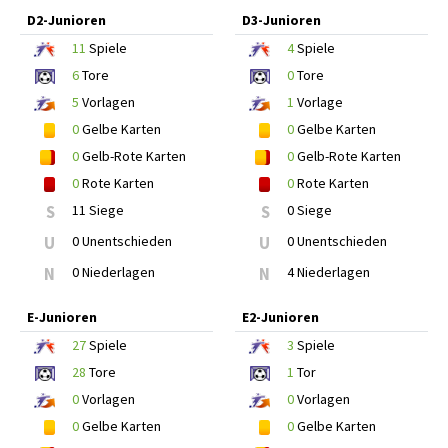
D2-Junioren
D3-Junioren
11
Spiele
4
Spiele
6
Tore
0
Tore
5
Vorlagen
1
Vorlage
0
Gelbe Karten
0
Gelbe Karten
0
Gelb-Rote Karten
0
Gelb-Rote Karten
0
Rote Karten
0
Rote Karten
S
11 Siege
S
0 Siege
U
0 Unentschieden
U
0 Unentschieden
N
0 Niederlagen
N
4 Niederlagen
E-Junioren
E2-Junioren
27
Spiele
3
Spiele
28
Tore
1
Tor
0
Vorlagen
0
Vorlagen
0
Gelbe Karten
0
Gelbe Karten