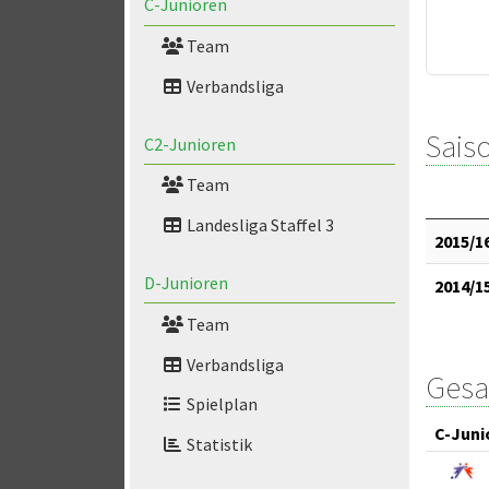
C-Junioren
Team
Verbandsliga
Saiso
C2-Junioren
Team
Landesliga Staffel 3
2015/1
D-Junioren
2014/1
Team
Verbandsliga
Gesa
Spielplan
C-Juni
Statistik