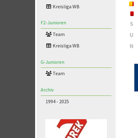
Kreisliga WB
F2-Junioren
S
U
Team
N
Kreisliga WB
G-Junioren
Team
Archiv
1994 - 2025