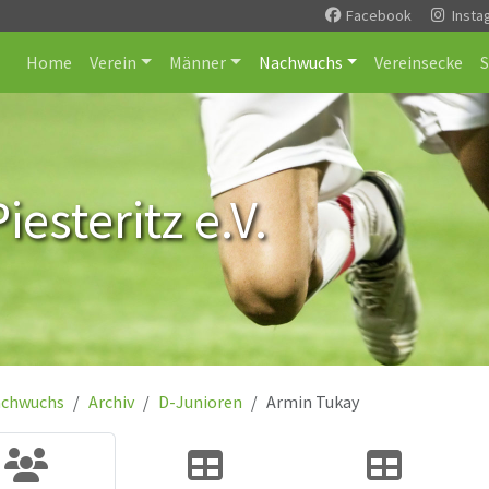
Facebook
Insta
Home
Verein
Männer
Nachwuchs
Vereinsecke
esteritz e.V.
chwuchs
Archiv
D-Junioren
Armin Tukay