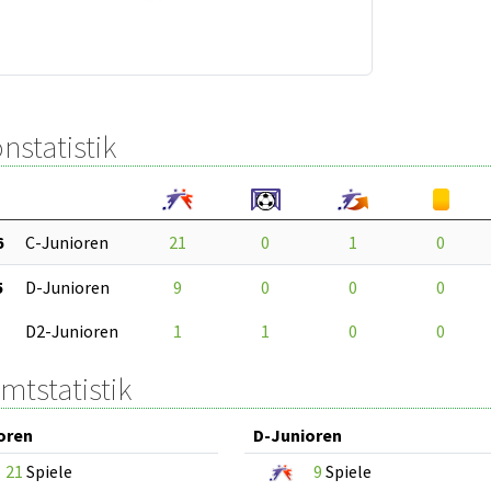
nstatistik
6
C-Junioren
21
0
1
0
5
D-Junioren
9
0
0
0
D2-Junioren
1
1
0
0
mtstatistik
oren
D-Junioren
21
Spiele
9
Spiele