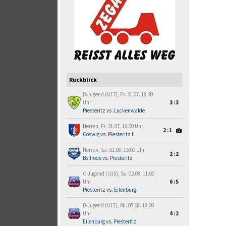
Rückblick
B-Jugend (U17), Fr. 31.07. 18:30
Uhr
3:3
Piesteritz
vs.
Luckenwalde
Herren, Fr. 31.07. 19:00 Uhr
2:1
Coswig
vs.
Piesteritz II
Herren, Sa. 01.08. 15:00 Uhr
2:2
Beilrode
vs.
Piesteritz
C-Jugend (U15), So. 02.08. 11:00
Uhr
6:5
Piesteritz
vs.
Eilenburg
B-Jugend (U17), Mi. 05.08. 18:00
Uhr
4:2
Eilenburg
vs.
Piesteritz