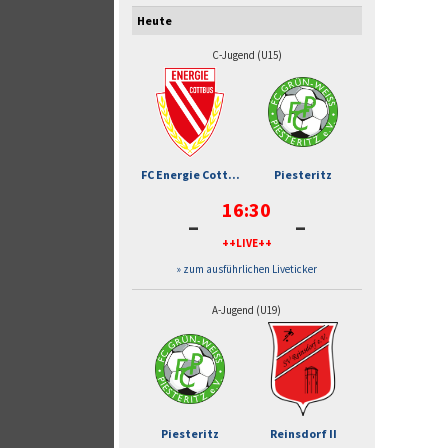
Heute
C-Jugend (U15)
FC Energie Cott...
Piesteritz
16:30
-
-
++LIVE++
» zum ausführlichen Liveticker
A-Jugend (U19)
Piesteritz
Reinsdorf II