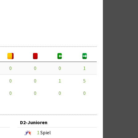
0
0
0
1
0
0
1
5
0
0
0
0
D2-Junioren
1
Spiel