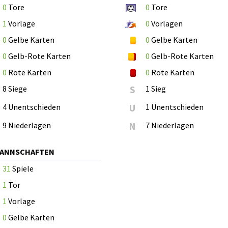
0
Tore
0
Tore
1
Vorlage
0
Vorlagen
0
Gelbe Karten
0
Gelbe Karten
0
Gelb-Rote Karten
0
Gelb-Rote Karten
0
Rote Karten
0
Rote Karten
8 Siege
S
1 Sieg
4 Unentschieden
U
1 Unentschieden
9 Niederlagen
N
7 Niederlagen
MANNSCHAFTEN
31
Spiele
1
Tor
1
Vorlage
0
Gelbe Karten