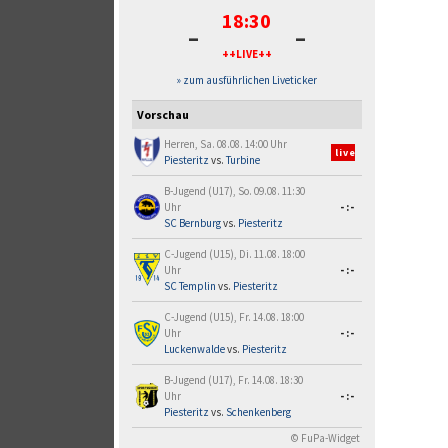
18:30
-
-
++LIVE++
» zum ausführlichen Liveticker
Vorschau
Herren, Sa. 08.08. 14:00 Uhr
live
Piesteritz
vs.
Turbine
B-Jugend (U17), So. 09.08. 11:30
Uhr
-:-
SC Bernburg
vs.
Piesteritz
C-Jugend (U15), Di. 11.08. 18:00
Uhr
-:-
SC Templin
vs.
Piesteritz
C-Jugend (U15), Fr. 14.08. 18:00
Uhr
-:-
Luckenwalde
vs.
Piesteritz
B-Jugend (U17), Fr. 14.08. 18:30
Uhr
-:-
Piesteritz
vs.
Schenkenberg
© FuPa-Widget