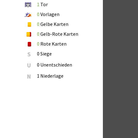
1
Tor
0
Vorlagen
0
Gelbe Karten
0
Gelb-Rote Karten
0
Rote Karten
S
0 Siege
U
0 Unentschieden
N
1 Niederlage