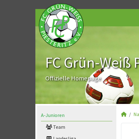
FC Grün-Weiß Pi
Offizielle Homepage
Na
A-Junioren
Team
Landesliga