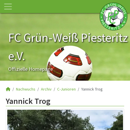
FC Grün-Weiß Piesteritz
e.V.
Offizielle Homepage
Nachwuchs
Archiv
C-Junioren
Yannick Trog
Yannick Trog