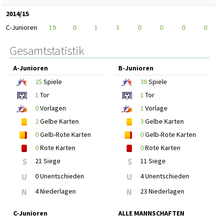
2014/15
C-Junioren
19
0
1
3
0
0
0
0
Gesamtstatistik
A-Junioren
B-Junioren
25
Spiele
38
Spiele
1
Tor
1
Tor
0
Vorlagen
1
Vorlage
2
Gelbe Karten
3
Gelbe Karten
0
Gelb-Rote Karten
0
Gelb-Rote Karten
0
Rote Karten
0
Rote Karten
S
21 Siege
S
11 Siege
U
0 Unentschieden
U
4 Unentschieden
N
4 Niederlagen
N
23 Niederlagen
C-Junioren
ALLE MANNSCHAFTEN