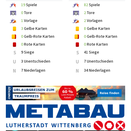
19
Spiele
82
Spiele
0
Tore
2
Tore
1
Vorlage
2
Vorlagen
3
Gelbe Karten
8
Gelbe Karten
0
Gelb-Rote Karten
0
Gelb-Rote Karten
0
Rote Karten
0
Rote Karten
S
9 Siege
S
41 Siege
U
3 Unentschieden
U
7 Unentschieden
N
7 Niederlagen
N
34 Niederlagen