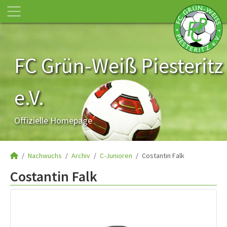
FC Grün-Weiß Piesteritz
e.V.
Offizielle Homepage
Nachwuchs
Archiv
C-Junioren
Costantin Falk
Costantin Falk