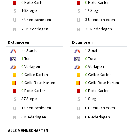
0
Rote Karten
0
Rote Karten
S
16 Siege
S
12 Siege
U
4 Unentschieden
U
3 Unentschieden
N
23 Niederlagen
N
21 Niederlagen
D-Junioren
E-Junioren
44
Spiele
1
Spiel
1
Tor
0
Tore
0
Vorlagen
0
Vorlagen
0
Gelbe Karten
0
Gelbe Karten
0
Gelb-Rote Karten
0
Gelb-Rote Karten
0
Rote Karten
0
Rote Karten
S
37 Siege
S
1 Sieg
U
1 Unentschieden
U
0 Unentschieden
N
6 Niederlagen
N
0 Niederlagen
ALLE MANNSCHAFTEN