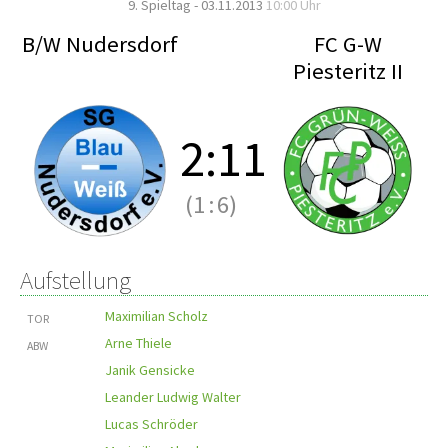
9. Spieltag - 03.11.2013
10:00 Uhr
B/W Nudersdorf
FC G-W
Piesteritz II
2
:
11
(1
:
6)
Aufstellung
Maximilian Scholz
TOR
Arne Thiele
ABW
Janik Gensicke
Leander Ludwig Walter
Lucas Schröder