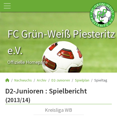
FC Grün-Weiß Piesteritz
e.V.
Offizielle Homepage
Nachwuchs
Archiv
D2-Junioren
Spielplan
Spieltag
D2-Junioren :
Spielbericht
(2013/14)
Kreisliga WB