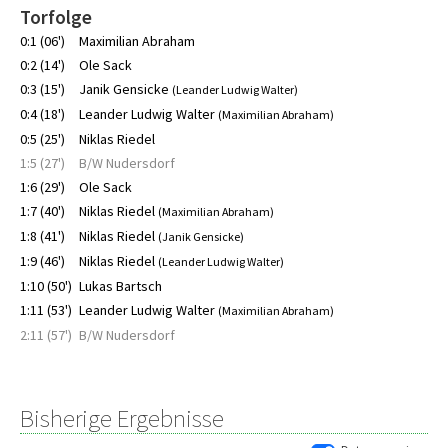
Torfolge
0:1 (06')
Maximilian Abraham
0:2 (14')
Ole Sack
0:3 (15')
Janik Gensicke
(Leander Ludwig Walter)
0:4 (18')
Leander Ludwig Walter
(Maximilian Abraham)
0:5 (25')
Niklas Riedel
1:5 (27')
B/W Nudersdorf
1:6 (29')
Ole Sack
1:7 (40')
Niklas Riedel
(Maximilian Abraham)
1:8 (41')
Niklas Riedel
(Janik Gensicke)
1:9 (46')
Niklas Riedel
(Leander Ludwig Walter)
1:10 (50')
Lukas Bartsch
1:11 (53')
Leander Ludwig Walter
(Maximilian Abraham)
2:11 (57')
B/W Nudersdorf
Bisherige Ergebnisse