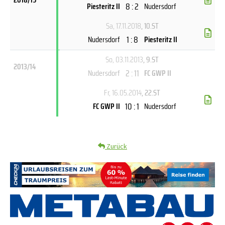
8 : 2
Piesteritz II
Nudersdorf
Sa, 17.11.2018
, 10.ST
1 : 8
Nudersdorf
Piesteritz II
So, 03.11.2013
, 9.ST
2013/14
2 : 11
Nudersdorf
FC GWP II
Fr, 16.05.2014
, 22.ST
10 : 1
FC GWP II
Nudersdorf
Zurück