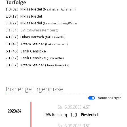
Torfolge
1:0 (02')
Niklas Riedel
(Maximilian Abraham)
2:0 (17')
Niklas Riedel
3:0 (27')
Niklas Riedel
(Leander Ludwig Walter)
3:1 (34')
SV Rot-Weiß Kemberg
4:1 (37')
Lukas Bartsch
(Niklas Riedel)
5:1 (43')
Artem Steiner
(Lukas Bartsch)
6:1 (46')
Janik Gensicke
7:1 (52')
Janik Gensicke
(Tim Röthe)
8:1 (57')
Artem Steiner
(Janik Gensicke)
Bisherige Ergebnisse
Datum anzeigen
Sa, 16.09.2023
, 4.ST
2023/24
1 : 0
R/W Kemberg
Piesteritz II
Sa, 16.09.2023
, 3.ST