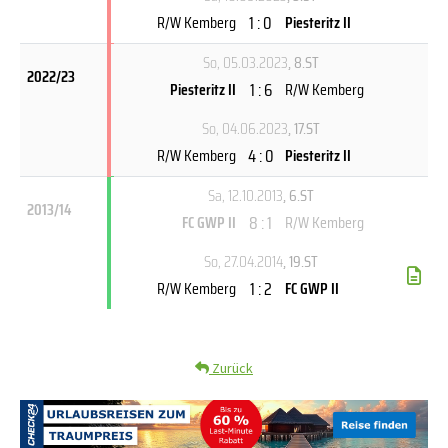
1 : 0
R/W Kemberg
Piesteritz II
So, 05.03.2023
, 8.ST
2022/23
1 : 6
Piesteritz II
R/W Kemberg
So, 04.06.2023
, 17.ST
4 : 0
R/W Kemberg
Piesteritz II
Sa, 12.10.2013
, 6.ST
2013/14
8 : 1
FC GWP II
R/W Kemberg
So, 27.04.2014
, 19.ST
1 : 2
R/W Kemberg
FC GWP II
Zurück