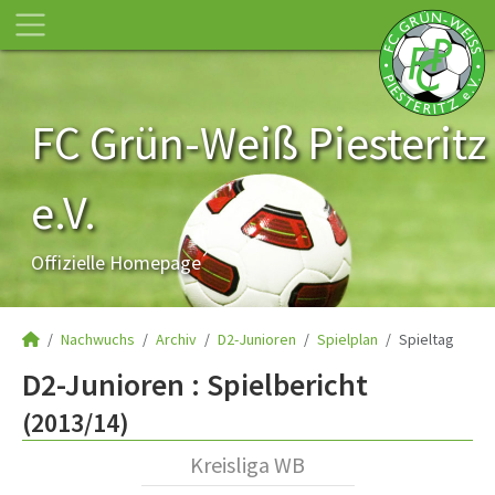
FC Grün-Weiß Piesteritz
e.V.
Offizielle Homepage
Nachwuchs
Archiv
D2-Junioren
Spielplan
Spieltag
D2-Junioren :
Spielbericht
(2013/14)
Kreisliga WB