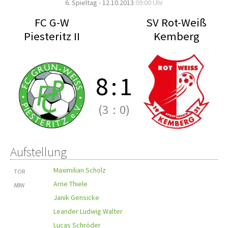
6. Spieltag - 12.10.2013
09:00 Uhr
FC G-W
SV Rot-Weiß
Piesteritz II
Kemberg
8
:
1
(3
:
0)
Aufstellung
Maximilian Scholz
TOR
Arne Thiele
ABW
Janik Gensicke
Leander Ludwig Walter
Lucas Schröder