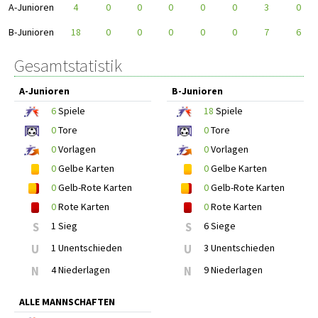
A-Junioren
4
0
0
0
0
0
3
0
B-Junioren
18
0
0
0
0
0
7
6
Gesamtstatistik
A-Junioren
B-Junioren
6
Spiele
18
Spiele
0
Tore
0
Tore
0
Vorlagen
0
Vorlagen
0
Gelbe Karten
0
Gelbe Karten
0
Gelb-Rote Karten
0
Gelb-Rote Karten
0
Rote Karten
0
Rote Karten
S
1 Sieg
S
6 Siege
U
1 Unentschieden
U
3 Unentschieden
N
4 Niederlagen
N
9 Niederlagen
ALLE MANNSCHAFTEN