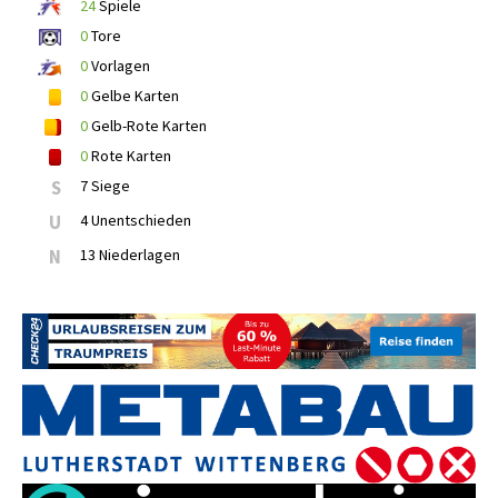
24
Spiele
0
Tore
0
Vorlagen
0
Gelbe Karten
0
Gelb-Rote Karten
0
Rote Karten
S
7 Siege
U
4 Unentschieden
N
13 Niederlagen