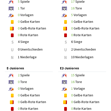
5
Spiele
17
Spiele
1
Tor
16
Tore
0
Vorlagen
5
Vorlagen
0
Gelbe Karten
0
Gelbe Karten
0
Gelb-Rote Karten
0
Gelb-Rote Karten
0
Rote Karten
0
Rote Karten
S
4 Siege
S
6 Siege
U
0 Unentschieden
U
2 Unentschieden
N
1 Niederlage
N
10 Niederlagen
E-Junioren
E2-Junioren
2
Spiele
15
Spiele
0
Tore
16
Tore
0
Vorlagen
1
Vorlage
0
Gelbe Karten
0
Gelbe Karten
0
Gelb-Rote Karten
0
Gelb-Rote Karten
0
Rote Karten
0
Rote Karten