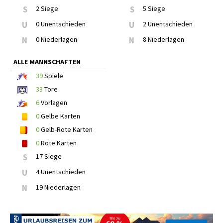
S
2 Siege
S
5 Siege
U
0 Unentschieden
U
2 Unentschieden
N
0 Niederlagen
N
8 Niederlagen
ALLE MANNSCHAFTEN
39
Spiele
33
Tore
6
Vorlagen
0
Gelbe Karten
0
Gelb-Rote Karten
0
Rote Karten
S
17 Siege
U
4 Unentschieden
N
19 Niederlagen