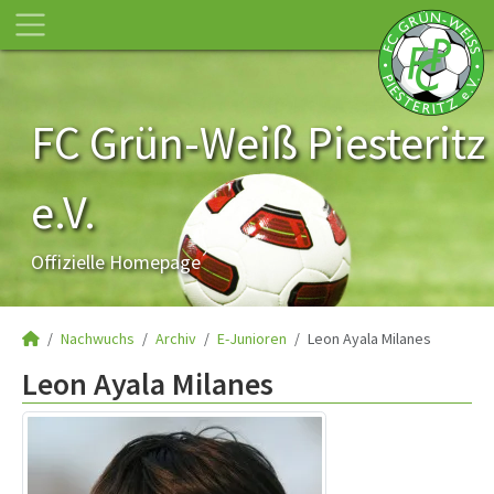
FC Grün-Weiß Piesteritz
e.V.
Offizielle Homepage
Nachwuchs
Archiv
E-Junioren
Leon Ayala Milanes
Leon Ayala Milanes