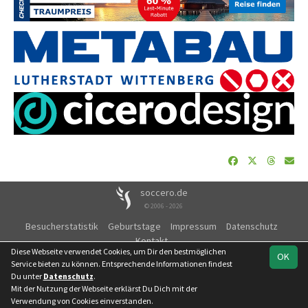
soccero.de
© 2006 - 2026
Besucherstatistik
Geburtstage
Impressum
Datenschutz
Kontakt
Diese Webseite verwendet Cookies, um Dir den bestmöglichen
OK
Service bieten zu können. Entsprechende Informationen findest
Du unter
Datenschutz
.
Mit der Nutzung der Webseite erklärst Du Dich mit der
Team
Staffel Süd
Meisterrunde
Spielplan
Statistik
Verwendung von Cookies einverstanden.