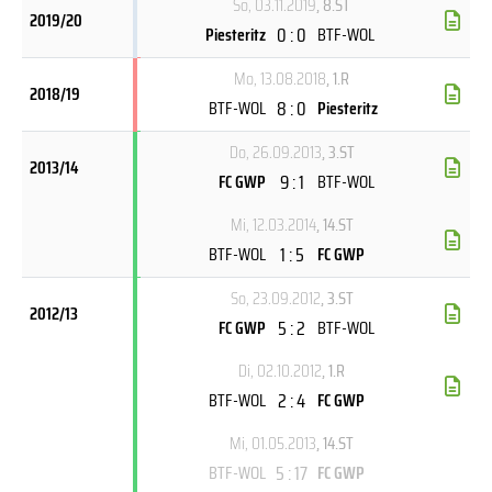
So, 03.11.2019
, 8.ST
2019/20
0 : 0
Piesteritz
BTF-WOL
Mo, 13.08.2018
, 1.R
2018/19
8 : 0
BTF-WOL
Piesteritz
Do, 26.09.2013
, 3.ST
2013/14
9 : 1
FC GWP
BTF-WOL
Mi, 12.03.2014
, 14.ST
1 : 5
BTF-WOL
FC GWP
So, 23.09.2012
, 3.ST
2012/13
5 : 2
FC GWP
BTF-WOL
Di, 02.10.2012
, 1.R
2 : 4
BTF-WOL
FC GWP
Mi, 01.05.2013
, 14.ST
5 : 17
BTF-WOL
FC GWP