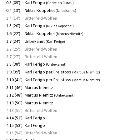
0:3 (09')
Karl Ferigo
(Christian Ristau)
0:4 (13')
Niklas Koppehel
(Unbekannt)
1:4 (14')
Bitterfeld-Wolfen
1:5 (20')
Karl Ferigo
(Niklas Koppehel)
1:6 (22')
Niklas Koppehel
(Marcus Niemitz)
1:7 (24')
Unbekannt
(Karl Ferigo)
2:7 (25')
Bitterfeld-Wolfen
3:7 (27')
Bitterfeld-Wolfen
3:8 (38')
Karl Ferigo
(Unbekannt)
3:9 (39')
Karl Ferigo per Freistoss
(Marcus Niemitz)
3:10 (41')
Karl Ferigo per Freistoss
(Marcus Niemitz)
3:11 (46')
Marcus Niemitz
3:12 (48')
Marcus Niemitz
(Unbekannt)
3:13 (50')
Marcus Niemitz
4:13 (51')
Bitterfeld-Wolfen
4:14 (52')
Karl Ferigo
4:15 (53')
Karl Ferigo
5:15 (54')
Bitterfeld-Wolfen