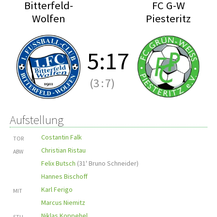
Bitterfeld-
FC G-W
Wolfen
Piesteritz
5
:
17
(3
:
7)
Aufstellung
Costantin Falk
TOR
Christian Ristau
ABW
Felix Butsch
(
31' Bruno Schneider
)
Hannes Bischoff
Karl Ferigo
MIT
Marcus Niemitz
Niklas Koppehel
STU