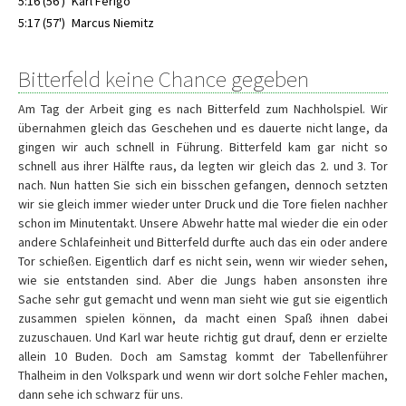
5:16 (56')
Karl Ferigo
5:17 (57')
Marcus Niemitz
Bitterfeld keine Chance gegeben
Am Tag der Arbeit ging es nach Bitterfeld zum Nachholspiel. Wir
übernahmen gleich das Geschehen und es dauerte nicht lange, da
gingen wir auch schnell in Führung. Bitterfeld kam gar nicht so
schnell aus ihrer Hälfte raus, da legten wir gleich das 2. und 3. Tor
nach. Nun hatten Sie sich ein bisschen gefangen, dennoch setzten
wir sie gleich immer wieder unter Druck und die Tore fielen nachher
schon im Minutentakt. Unsere Abwehr hatte mal wieder die ein oder
andere Schlafeinheit und Bitterfeld durfte auch das ein oder andere
Tor schießen. Eigentlich darf es nicht sein, wenn wir wieder sehen,
wie sie entstanden sind. Aber die Jungs haben ansonsten ihre
Sache sehr gut gemacht und wenn man sieht wie gut sie eigentlich
zusammen spielen können, da macht einen Spaß ihnen dabei
zuzuschauen. Und Karl war heute richtig gut drauf, denn er erzielte
allein 10 Buden. Doch am Samstag kommt der Tabellenführer
Thalheim in den Volkspark und wenn wir dort solche Fehler machen,
dann sehe ich schwarz für uns.