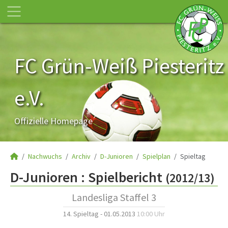
FC Grün-Weiß Piesteritz
e.V.
Offizielle Homepage
Nachwuchs
Archiv
D-Junioren
Spielplan
Spieltag
D-Junioren :
Spielbericht
(2012/13)
Landesliga Staffel 3
14. Spieltag - 01.05.2013
10:00 Uhr