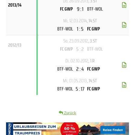
Do, 26.09.2013
, 3.ST
2013/14
9 : 1
FC GWP
BTF-WOL
Mi, 12.03.2014
, 14.ST
1 : 5
BTF-WOL
FC GWP
So, 23.09.2012
, 3.ST
2012/13
5 : 2
FC GWP
BTF-WOL
Di, 02.10.2012
, 1.R
2 : 4
BTF-WOL
FC GWP
Mi, 01.05.2013
, 14.ST
5 : 17
BTF-WOL
FC GWP
Zurück