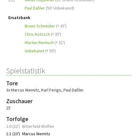
STU
Paul Daßler
(
50' Unbekannt
)
Ersatzbank
Bruno Schneider
(
35')
Chris Kotzsch
(
35')
Marten Rentsch
(
31')
Unbekannt
(
50')
Spielstatistik
Tore
3x Marcus Niemitz
,
Karl Ferigo
,
Paul Daßler
Zuschauer
25
Torfolge
1:0 (22')
Bitterfeld-Wolfen
1:1 (23')
Marcus Niemitz