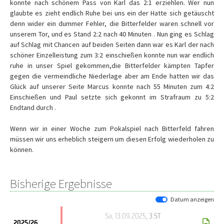
konnte nach schönem Pass von Karl das 2:1 erziehlen. Wer nun
glaubte es zieht endlich Ruhe bei uns ein der Hatte sich getäuscht
denn wider ein dummer Fehler, die Bitterfelder waren schnell vor
unserem Tor, und es Stand 2:2 nach 40 Minuten . Nun ging es Schlag
auf Schlag mit Chancen auf beiden Seiten dann war es Karl der nach
schöner Einzelleistung zum 3:2 einschießen konnte nun war endlich
ruhe in unser Spiel gekommen,die Bitterfelder kämpten Tapfer
gegen die vermeindliche Niederlage aber am Ende hatten wir das
Glück auf unserer Seite Marcus konnte nach 55 Minuten zum 4:2
Einschießen und Paul setzte sich gekonnt im Strafraum zu 5:2
Endtand durch .
Wenn wir in einer Woche zum Pokalspiel nach Bitterfeld fahren
müssen wir uns erheblich steigern um diesen Erfolg wiederholen zu
können.
Bisherige Ergebnisse
Datum anzeigen
Sa, 13.09.2025
, 3.ST
2025/26