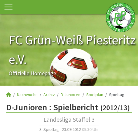
FC Grün-Weiß Piesteritz
e.V.
Offizielle Homepage
Nachwuchs
Archiv
D-Junioren
Spielplan
Spieltag
D-Junioren :
Spielbericht
(2012/13)
Landesliga Staffel 3
3. Spieltag - 23.09.2012
09:30 Uhr