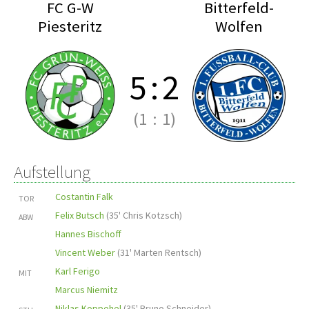
FC G-W
Bitterfeld-
Piesteritz
Wolfen
5
:
2
(1
:
1)
Aufstellung
Costantin Falk
TOR
Felix Butsch
(
35' Chris Kotzsch
)
ABW
Hannes Bischoff
Vincent Weber
(
31' Marten Rentsch
)
Karl Ferigo
MIT
Marcus Niemitz
Niklas Koppehel
(
35' Bruno Schneider
)