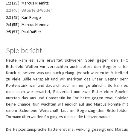
1:2 (35')
Marcus Niemitz
2:2 (40')
Bitterfeld-Wolfen
2:3 (45')
Karl Ferigo
2:4 (55')
Marcus Niemitz
2:5 (57')
Paul Daßler
Spielbericht
Heute kam es zum erwartet schweren Spiel gegen den 1.FC
Bitterfeld Wolfen wir versuchten auch sofort den Gegner unter
Druck zu setzen was uns auch gelang, jedoch wurden im Mittelfeld
zu viele Bälle verspielt und wir merkten das unser Gegner sehr
Konterstark war und dadurch auch immer gefährlich . So kam es
dann auch wie erwartet, Ballverlust und zwei Bitterfelder Spieler
nutzten das aus und Constantin im Tor hatte gegen zwei Spieler
keine Chance. Nun wachten wit endlich auf und Marcus konnte mit
einem Schönene Weitschuß fast im Gegenzug den Bitterfelder
Tormann überwinden.So ging es dann in die Halbzeitpause.
Die Halbzeitansprache hatte erst mal wirkung gezeigt und Marcus