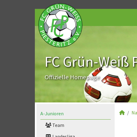
FC Grün-Weiß Pi
Offizielle Homepage
Na
A-Junioren
Team
Landesliga