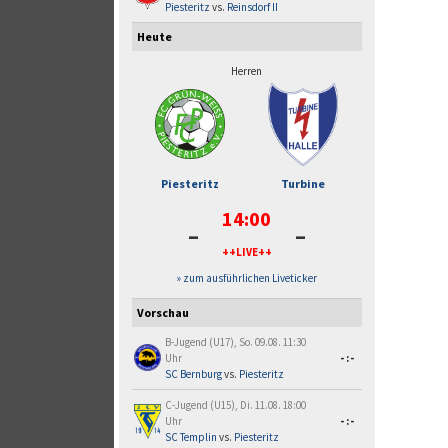
Piesteritz
vs.
Reinsdorf II
Heute
Herren
Piesteritz
Turbine
14:00
-
-
++LIVE++
» zum ausführlichen Liveticker
Vorschau
B-Jugend (U17), So. 09.08. 11:30
Uhr
-:-
SC Bernburg
vs.
Piesteritz
C-Jugend (U15), Di. 11.08. 18:00
Uhr
-:-
SC Templin
vs.
Piesteritz