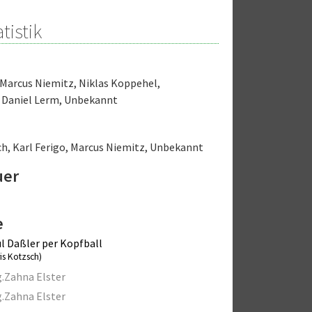
tistik
Marcus Niemitz
,
Niklas Koppehel
,
,
Daniel Lerm
,
Unbekannt
ch
,
Karl Ferigo
,
Marcus Niemitz
,
Unbekannt
uer
e
l Daßler per Kopfball
is Kotzsch)
.Zahna Elster
.Zahna Elster