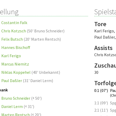
tellung
Spielsta
Costantin Falk
Tore
Chris Kotzsch
(
50' Bruno Schneider
)
Karl Ferigo
,
Paul Daßler
Felix Butsch
(
20' Marten Rentsch
)
Assists
Hannes Bischoff
Chris Kotzs
Karl Ferigo
Marcus Niemitz
Zuscha
Niklas Koppehel
(
40' Unbekannt
)
30
Paul Daßler
(
31' Daniel Lerm
)
Torfolg
bank
0:1 (07')
Pau
(Chr
Bruno Schneider
(
50')
1:1 (09')
Spg
Daniel Lerm
(
31')
2:1 (11')
Spg
Marten Rentsch
(
20')