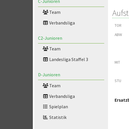
C-Junioren
Aufs
Team
Verbandsliga
TOR
ABW
C2-Junioren
Team
Landesliga Staffel 3
MIT
D-Junioren
STU
Team
Verbandsliga
Ersatz
Spielplan
Statistik