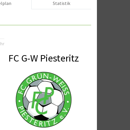
elplan
Statistik
3
Uhr
FC G-W Piesteritz