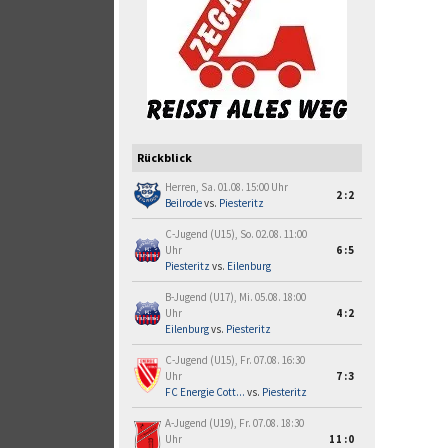
Rückblick
Herren, Sa. 01.08. 15:00 Uhr
2:2
Beilrode
vs.
Piesteritz
C-Jugend (U15), So. 02.08. 11:00
Uhr
6:5
Piesteritz
vs.
Eilenburg
B-Jugend (U17), Mi. 05.08. 18:00
Uhr
4:2
Eilenburg
vs.
Piesteritz
C-Jugend (U15), Fr. 07.08. 16:30
Uhr
7:3
FC Energie Cott...
vs.
Piesteritz
A-Jugend (U19), Fr. 07.08. 18:30
Uhr
11:0