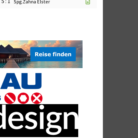
5 : 1
Spg.Zahna Elster