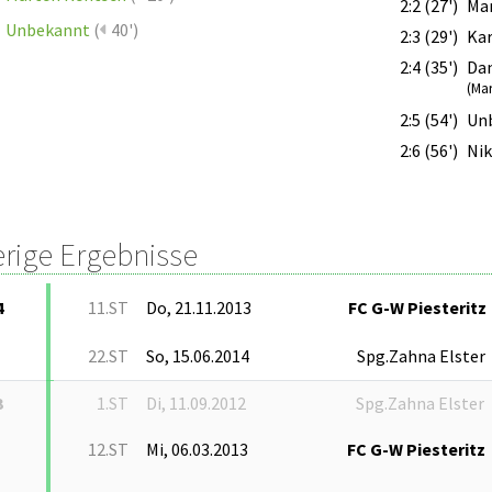
2:2 (27')
Mar
Unbekannt
(
40')
2:3 (29')
Kar
2:4 (35')
Dan
(Ma
2:5 (54')
Un
2:6 (56')
Nik
erige Ergebnisse
4
11.ST
Do, 21.11.2013
FC G-W Piesteritz
22.ST
So, 15.06.2014
Spg.Zahna Elster
3
1.ST
Di, 11.09.2012
Spg.Zahna Elster
12.ST
Mi, 06.03.2013
FC G-W Piesteritz