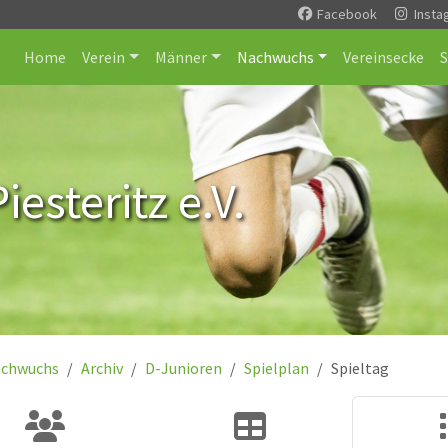
Facebook
Insta
Home
Verein
Männer
Nachwuchs
Vereinsecke
esteritz e.V.
chwuchs
Archiv
D-Junioren
Spielplan
Spieltag