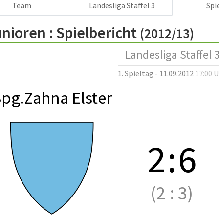
Team
Landesliga Staffel 3
Spi
nioren :
Spielbericht
(2012/13)
Landesliga Staffel 
1. Spieltag - 11.09.2012
17:00 
pg.Zahna Elster
2
:
6
(2
:
3)