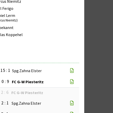
cus Niemitz
l Ferigo
iel Lerm
rcus Niemitz)
bekannt
las Koppehel
15 : 1
Spg.Zahna Elster
0 : 9
FC G-W Piesteritz
2 : 6
FC G-W Piesteritz
2 : 1
Spg.Zahna Elster