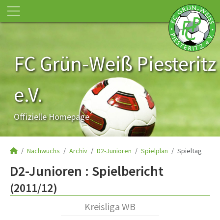
FC Grün-Weiß Piesteritz
e.V.
Offizielle Homepage
Nachwuchs
Archiv
D2-Junioren
Spielplan
Spieltag
D2-Junioren :
Spielbericht
(2011/12)
Kreisliga WB