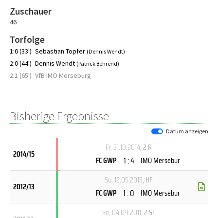
Zuschauer
46
Torfolge
1:0 (33')
Sebastian Töpfer
(Dennis Wendt)
2:0 (44')
Dennis Wendt
(Patrick Behrend)
2:1 (65')
VfB IMO Merseburg
Bisherige Ergebnisse
Datum anzeigen
Fr, 31.10.2014
, 2.R
2014/15
1 : 4
FC GWP
IMO Mersebur
So, 12.05.2013
, HF
2012/13
1 : 0
FC GWP
IMO Mersebur
So, 04.09.2011
, 2.ST