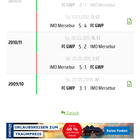
2011/12
2 : 1
FC GWP
IMO Mersebur
So, 11.03.2012
, 13.ST
5 : 4
IMO Mersebur
FC GWP
So, 20.03.2011
, 16.ST
2010/11
5 : 2
FC GWP
IMO Mersebur
Mi, 25.05.2011
, 3.ST
5 : 1
IMO Mersebur
FC GWP
So, 20.09.2009
, AF
2009/10
3 : 1
FC GWP
IMO Mersebur
Zurück