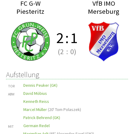
FC G-W
VfB IMO
Piesteritz
Merseburg
2
:
1
(2
:
0)
Aufstellung
Dennis Peuker (GK)
TOR
David Möbius
ABW
Kenneth Reiss
Marcel Müller
(
20' Tom Polaszek
)
Patrick Behrend (GK)
Germain Redel
MIT
Maximilian Arlt
(
65' Alexander Siegl (GK)
)