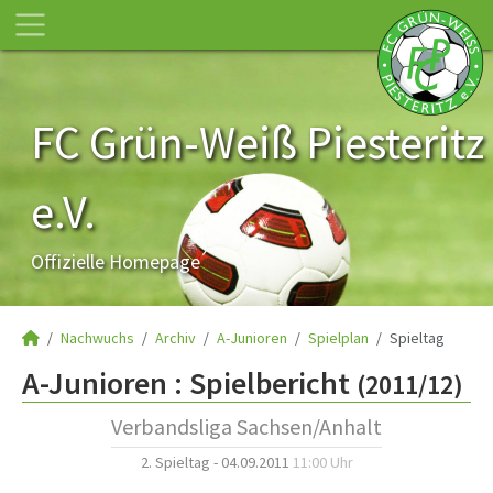
FC Grün-Weiß Piesteritz
e.V.
Offizielle Homepage
Nachwuchs
Archiv
A-Junioren
Spielplan
Spieltag
A-Junioren :
Spielbericht
(2011/12)
Verbandsliga Sachsen/Anhalt
2. Spieltag - 04.09.2011
11:00 Uhr