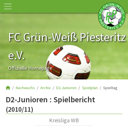
FC Grün-Weiß Piesteritz
e.V.
Offizielle Homepage
Nachwuchs
Archiv
D2-Junioren
Spielplan
Spieltag
D2-Junioren :
Spielbericht
(2010/11)
Kreisliga WB