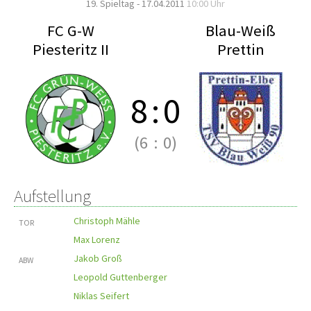
19. Spieltag - 17.04.2011
10:00 Uhr
FC G-W
Blau-Weiß
Piesteritz II
Prettin
8
:
0
(6
:
0)
Aufstellung
Christoph Mähle
TOR
Max Lorenz
Jakob Groß
ABW
Leopold Guttenberger
Niklas Seifert