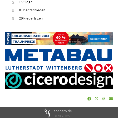
S
15 Siege
U
8 Unentschieden
N
29 Niederlagen
soccero.de
© 2006 - 2026