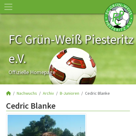
FC Grün-Weiß Piesteritz
e.V.
Offizielle Homepage
Nachwuchs
Archiv
B-Junioren
Cedric Blanke
Cedric Blanke