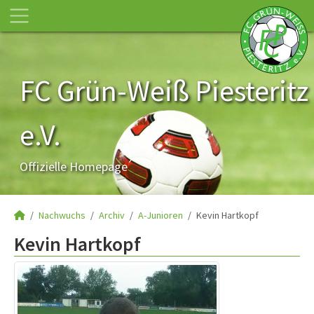
FC Grün-Weiß Piesteritz
e.V.
Offizielle Homepage
Nachwuchs
Archiv
A-Junioren
Kevin Hartkopf
Kevin Hartkopf