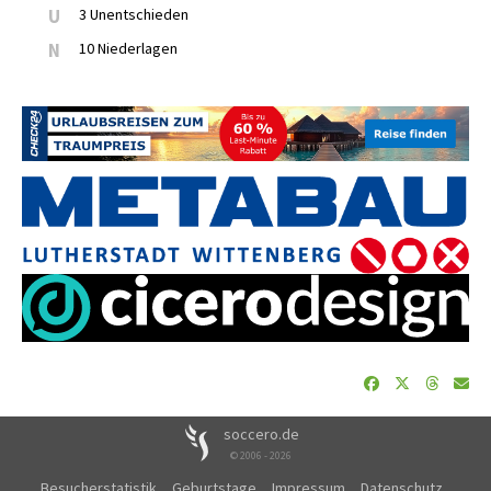
U
3 Unentschieden
N
10 Niederlagen
soccero.de
© 2006 - 2026
Besucherstatistik
Geburtstage
Impressum
Datenschutz