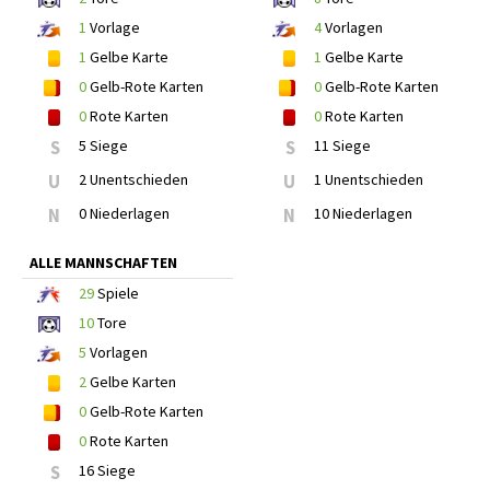
1
Vorlage
4
Vorlagen
1
Gelbe Karte
1
Gelbe Karte
0
Gelb-Rote Karten
0
Gelb-Rote Karten
0
Rote Karten
0
Rote Karten
S
5 Siege
S
11 Siege
U
2 Unentschieden
U
1 Unentschieden
N
0 Niederlagen
N
10 Niederlagen
ALLE MANNSCHAFTEN
29
Spiele
10
Tore
5
Vorlagen
2
Gelbe Karten
0
Gelb-Rote Karten
0
Rote Karten
S
16 Siege